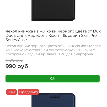
Чехол книжка из PU кожи черного цвета от Dux
Ducis для смартфона Xiaomi 15, серия Skin Pro
Series Case
Чехол книжка черного цвета от Dux Ducis изготовлен
из высококачественной синтетической PU кожи с
прозрачной задней крышкой TPU для смартфона...
1490 руб
990 руб
-34%
Предзаказ