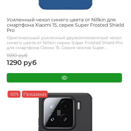
Усиленный чехол синего цвета от Nillkin для
смартфона Xiaomi 15, серия Super Frosted Shield
Pro
Оригинальный усиленный двухкомпонентный чехол
синего цвета от Nillkin серии Super Frosted Shield Pro
для смартфона Сяоми 15. Cерия чехлов Super...
1590 руб
1290 руб
-50%
Предзаказ