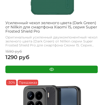
Усиленный чехол зеленого цвета (Dark Green)
от Nillkin для смартфона Xiaomi 15, серия Super
Frosted Shield Pro
Оригинальный усиленный двухкомпонентный чехол
зеленого цвета (Dark Green) от Nillkin серии Super
Frosted Shield Pro для смартфона Сяоми 15. Cерия...
1590 руб
1290 руб
-30%
Предзаказ