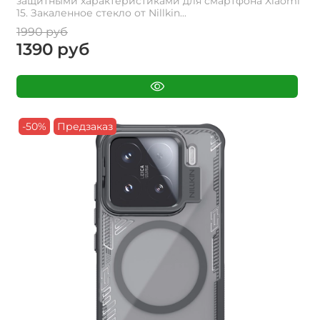
защитными характеристиками для смартфона Xiaomi
15. Закаленное стекло от Nillkin...
1990 руб
1390 руб
-50%
Предзаказ