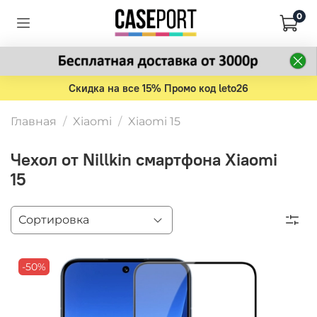
0
Скидка на все 15% Промо код leto26
Главная
Xiaomi
Xiaomi 15
Чехол от Nillkin смартфона Xiaomi
15
-50%