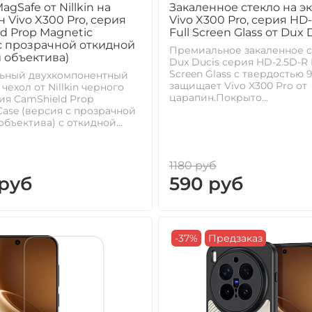
agSafe от Nillkin на
Закаленное стекло на э
 Vivo X300 Pro, серия
Vivo X300 Pro, серия HD
d Prop Magnetic
Full Screen Glass от Dux 
с прозрачной откидной
Премиальное закаленное с
 объектива)
Dux Ducis серия HD-2.5D-R 
Screen Glass с твердостью 
ьный двухкомпонентный
защищает Vivo X300 Pro от
чехол от Nillkin черного
царапин.Покрыто...
ия CamShield Prop
Case (версия с прозрачной
бъектива) с откидной...
1180 руб
 руб
590 руб
-37%
Предзаказ