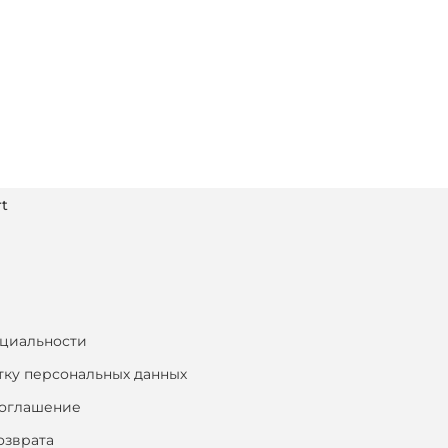
t
циальности
тку персональных данных
соглашение
озврата