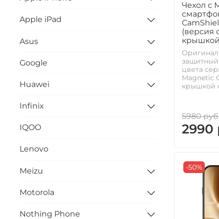
Чехол с M
смартфон
Apple iPad
CamShiel
(версия 
крышкой
Asus
Оригинал
защитный 
Google
цвета сер
Magnetic 
Huawei
крышкой о
Infinix
5980 руб
2990
IQOO
Lenovo
-50%
Meizu
Motorola
Nothing Phone