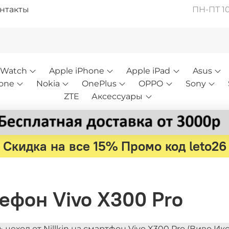
нтакты
ПН-ПТ 10:
 Watch
Apple iPhone
Apple iPad
Asus
one
Nokia
OnePlus
OPPO
Sony
ZTE
Аксессуары
Скидка на все 15% Промо код leto26
елефон Vivo X300 Pro
ь чехол от Nillkin на смартфон Vivo X300 Pro (Виво 