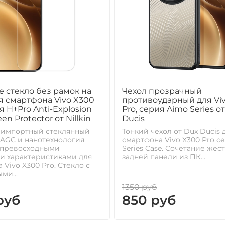
 стекло без рамок на
Чехол прозрачный
я смартфона Vivo X300
противоударный для Vi
я H+Pro Anti-Explosion
Pro, серия Aimo Series о
een Protector от Nillkin
Ducis
 импортный стеклянный
Тонкий чехол от Dux Ducis 
AGC и нанотехнология
смартфона Vivo X300 Pro с
 превосходными
Series Case. Сочетание жес
и характеристиками для
задней панели из ПК...
 Vivo X300 Pro. Стекло с
ми...
1350 руб
руб
850 руб