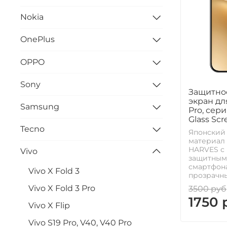
Nokia
OnePlus
OPPO
Sony
Защитное
экран дл
Samsung
Pro, сери
Glass Scr
Tecno
Японский
материал 
HARVES с
Vivo
защитным
смартфона
Vivo X Fold 3
прозрачны
Vivo X Fold 3 Pro
3500 руб
1750 
Vivo X Flip
Vivo S19 Pro, V40, V40 Pro