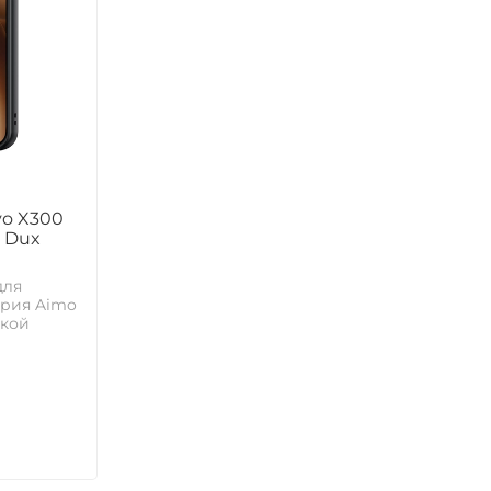
vo X300
т Dux
для
ерия Aimo
ткой