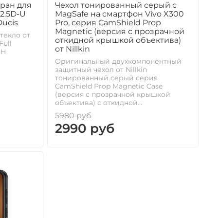
кран для
Чехол тонированный серый с
-2.5D-U
MagSafe на смартфон Vivo X300
Ducis
Pro, серия CamShield Prop
Magnetic (версия с прозрачной
текло от
откидной крышкой объектива)
Full
от Nillkin
9H
Оригинальный двухкомпонентный
защитный чехол от Nillkin
тонированный серый серия
CamShield Prop Magnetic Case
(версия с прозрачной крышкой
объектива) с откидной...
5980 руб
2990 руб