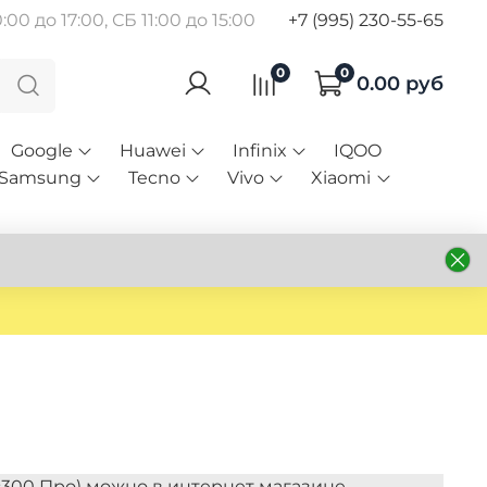
00 до 17:00, СБ 11:00 до 15:00
+7 (995) 230-55-65
0
0
0.00 руб
Google
Huawei
Infinix
IQOO
Samsung
Tecno
Vivo
Xiaomi
Икс300 Про) можно в интернет магазине