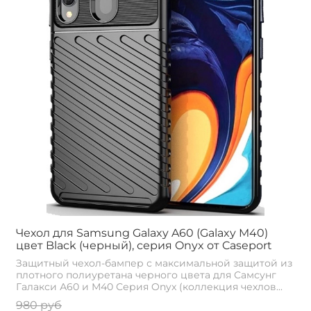
Чехол для Samsung Galaxy A60 (Galaxy M40)
цвет Black (черный), серия Onyx от Caseport
Защитный чехол-бампер с максимальной защитой из
плотного полиуретана черного цвета для Самсунг
Галакси А60 и М40 Серия Onyx (коллекция чехлов...
980 руб