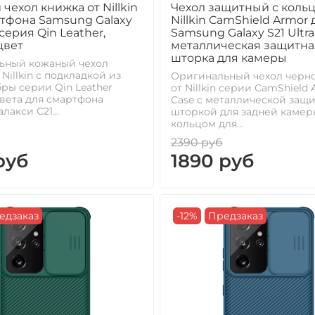
чехол книжка от Nillkin
Чехол защитный с кольц
тфона Samsung Galaxy
Nillkin CamShield Armor 
, серия Qin Leather,
Samsung Galaxy S21 Ultra
цвет
металлическая защитна
шторка для камеры
ьный кожаный чехол
Nillkin с подкладкой из
Оригинальный чехол черно
ы серии Qin Leather
от Nillkin серии CamShield
вета для смартфона
Case с металлической защ
лакси С21...
шторкой для задней камер
кольцом для...
2390 руб
руб
1890 руб
едзаказ
-12%
Предзаказ