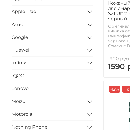
Кожаный 
для смар
Apple iPad
S21 Ultra
черный 
Asus
Оригинал
книжка от 
микрофибр
Google
черного ц
Самсунг Га
Huawei
1900 руб
Infinix
1590 
IQOO
Lenovo
-12%
Пр
Meizu
Motorola
Nothing Phone