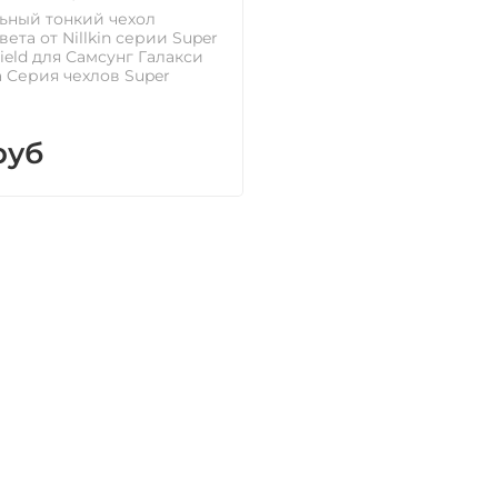
ьный тонкий чехол
ета от Nillkin серии Super
hield для Самсунг Галакси
а Cерия чехлов Super
руб