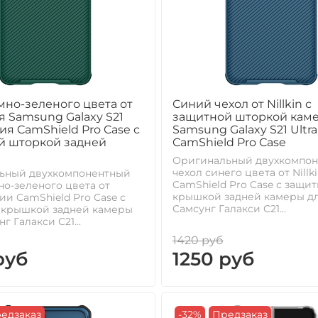
мно-зеленого цвета от
Синий чехол от Nillkin с
ля Samsung Galaxy S21
защитной шторкой кам
рия CamShield Pro Case с
Samsung Galaxy S21 Ultra
й шторкой задней
CamShield Pro Case
Оригинальный двухкомпо
чехол синего цвета от Nillk
ьный двухкомпонентный
CamShield Pro Case с защи
но-зеленого цвета от
крышкой задней камеры д
рии CamShield Pro Case с
Самсунг Галакси С21...
 крышкой задней камеры
г Галакси С21...
1420 руб
руб
1250 руб
едзаказ
-32%
Предзаказ