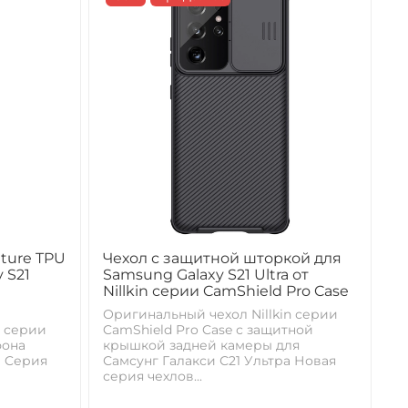
ature TPU
Чехол с защитной шторкой для
 S21
Samsung Galaxy S21 Ultra от
Nillkin серии CamShield Pro Case
Оригинальный чехол Nillkin серии
n серии
CamShield Pro Case с защитной
фона
крышкой задней камеры для
а Cерия
Самсунг Галакси С21 Ультра Новая
серия чехлов...