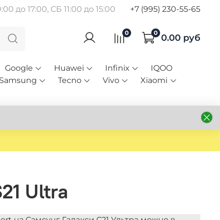
00 до 17:00, СБ 11:00 до 15:00
+7 (995) 230-55-65
0
0
0.00 руб
Google
Huawei
Infinix
IQOO
Samsung
Tecno
Vivo
Xiaomi
21 Ultra
rt на Самсунг Галакси С21 Ультра можно в