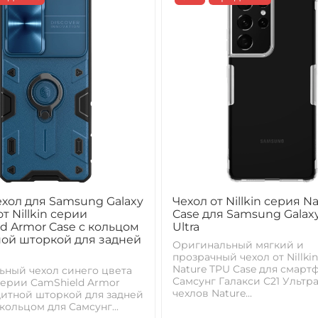
хол для Samsung Galaxy
Чехол от Nillkin серия N
 от Nillkin серии
Case для Samsung Galaxy
d Armor Case с кольцом
Ultra
ой шторкой для задней
Оригинальный мягкий и
прозрачный чехол от Nillki
Nature TPU Case для смарт
ьный чехол синего цвета
Самсунг Галакси С21 Ультр
n серии CamShield Armor
чехлов Nature...
щитной шторкой для задней
кольцом для Самсунг...