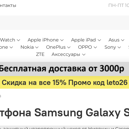
нтакты
ПН-ПТ 10:
 Watch
Apple iPhone
Apple iPad
Asus
one
Nokia
OnePlus
OPPO
Sony
ZTE
Аксессуары
Скидка на все 15% Промо код leto26
a
ртфона Samsung Galaxy S
ь защитный ударопрочный чехол от Ниллкин и Casepo