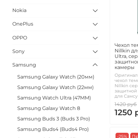
Nokia
OnePlus
OPPO
Чехол те
Nillkin д
Sony
Ultra, се
защитно
Samsung
камеры
Оригинал
Samsung Galaxy Watch (20мм)
чехол тем
Nillkin се
Samsung Galaxy Watch (22мм)
защитной
для Самсун
Samsung Watch Ultra (47MM)
1420 руб
Samsung Galaxy Watch 8
1250 
Samsung Buds 3 (Buds 3 Pro)
Samsung Buds4 (Buds4 Pro)
-25%
Пр