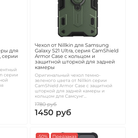
Чехол от Nillkin для Samsung
еры для
Galaxy S21 Ultra, серия CamShield
, серии
Armor Case с кольцом и
защитной шторкой для задней
камеры
нентный
in серии
Оригинальный чехол темно-
тной
зеленого цвета от Nillkin серии
ля
CamShield Armor Case с защитной
шторкой для задней камеры и
кольцом для Самсунг...
1780 руб
1450 руб
-50%
Предзаказ