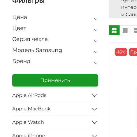
Фильтры
интер
и Сан
Цена
Цвет
Серия чехла
Модель Samsung
-16%
Пр
Бренд
Применить
Apple AirPods
Apple MacBook
Apple Watch
Apple iPhone