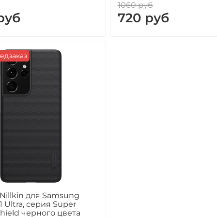
1060 руб
руб
720 руб
едзаказ
 Nillkin для Samsung
1 Ultra, серия Super
Shield черного цвета