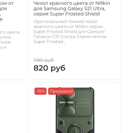
ом от
Чехол красного цвета от Nillkin
для
для Samsung Galaxy S21 Ultra,
,
серия Super Frosted Shield
я
Оригинальный тонкий чехол
красного цвета от Nillkin серии
Super Frosted Shield для Самсунг
го цвета
Галакси С21 Ультра Cерия чехлов
 Armor
Super Frosted...
итной
ы и
1180 руб
820 руб
-19%
Предзаказ