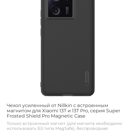
Чехол усиленный от Nillkin c встроенным
магнитом для Xiaomi 13T и 13T Pro, серия Super
Frosted Shield Pro Magnetic Case
Только встроенный магнит (для магнита необходимо
использовать БЗ типа MagSafe), беспроводная