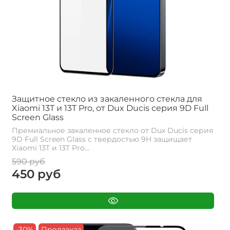
Защитное стекло из закаленного стекла для
Xiaomi 13T и 13T Pro, от Dux Ducis серия 9D Full
Screen Glass
Премиальное закаленное стекло от Dux Ducis серия
9D Full Screen Glass с твердостью 9H защищает
Xiaomi 13T и 13T Pro...
590 руб
450 руб
-30%
Предзаказ