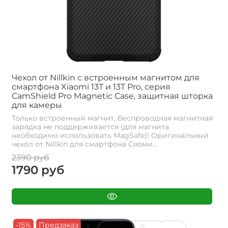
Чехол от Nillkin с встроенным магнитом для
смартфона Xiaomi 13T и 13T Pro, серия
CamShield Pro Magnetic Case, защитная шторка
для камеры
Только встроенный магнит, беспроводная магнитная
зарядка не поддерживается (для магнита
необходимо использовать MagSafe)! Оригинальный
чехол от Nillkin для смартфона Сяоми...
2390 руб
1790 руб
-15%
Предзаказ