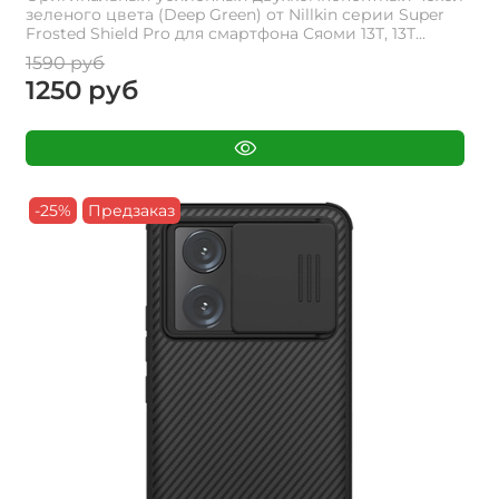
зеленого цвета (Deep Green) от Nillkin серии Super
Frosted Shield Pro для смартфона Сяоми 13Т, 13Т...
1590 руб
1250 руб
-25%
Предзаказ