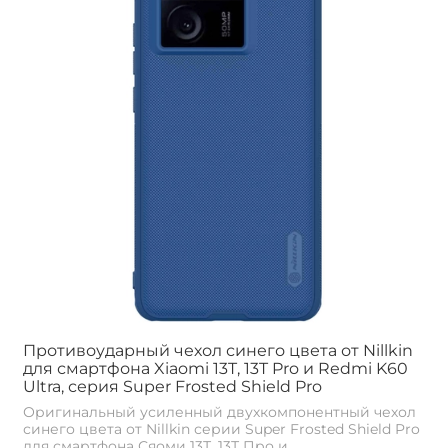
Противоударный чехол синего цвета от Nillkin
для смартфона Xiaomi 13T, 13T Pro и Redmi K60
Ultra, серия Super Frosted Shield Pro
Оригинальный усиленный двухкомпонентный чехол
синего цвета от Nillkin серии Super Frosted Shield Pro
для смартфона Сяоми 13Т, 13Т Про и...