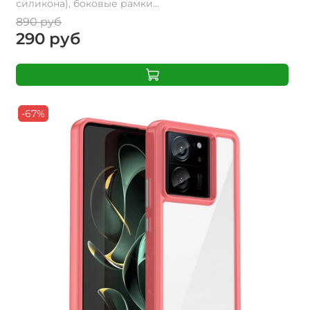
силикона), боковые рамки...
890 руб
290 руб
-67%