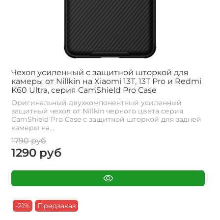
Чехол усиленный с защитной шторкой для
камеры от Nillkin на Xiaomi 13T, 13T Pro и Redmi
K60 Ultra, серия CamShield Pro Case
Оригинальный двухкомпонентный усиленный
защитный чехол от Nillkin черного цвета серия
CamShield Pro Case с защитной шторкой для задней
камеры на...
1790 руб
1290 руб
-21%
Предзаказ