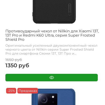
Противоударный чехол от Nillkin для Xiaomi 13T,
13T Pro и Redmi K60 Ultra, серия Super Frosted
Shield Pro
Оригинальный усиленный двухкомпонентный чехол
черного цвета от Nillkin серии Super Frosted Shield
Pro для смартфона Сяоми 13Т, 13Т Про и...
1650 руб
1350 руб
-25%
Предзаказ