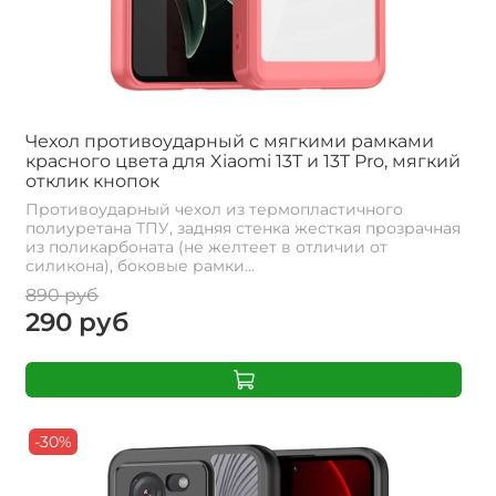
Чехол противоударный с мягкими рамками
красного цвета для Xiaomi 13T и 13T Pro, мягкий
отклик кнопок
Противоударный чехол из термопластичного
полиуретана ТПУ, задняя стенка жесткая прозрачная
из поликарбоната (не желтеет в отличии от
силикона), боковые рамки...
890 руб
290 руб
-30%