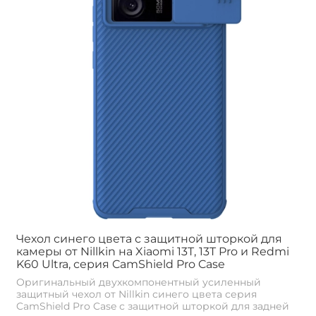
Чехол синего цвета с защитной шторкой для
камеры от Nillkin на Xiaomi 13T, 13T Pro и Redmi
K60 Ultra, серия CamShield Pro Case
Оригинальный двухкомпонентный усиленный
защитный чехол от Nillkin синего цвета серия
CamShield Pro Case с защитной шторкой для задней