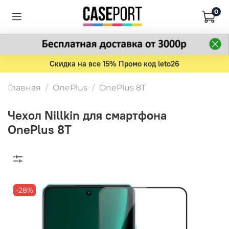
0
Скидка на все 15% Промо код leto26
Главная
OnePlus
OnePlus 8T
Чехол Nillkin для смартфона
OnePlus 8T
-28%