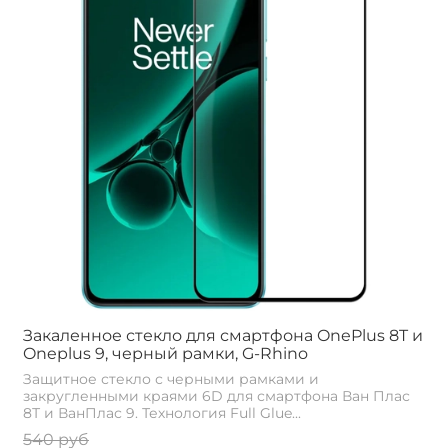
Закаленное стекло для смартфона OnePlus 8T и
Oneplus 9, черный рамки, G-Rhino
Защитное стекло с черными рамками и
закругленными краями 6D для смартфона Ван Плас
8Т и ВанПлас 9. Технология Full Glue...
540 руб