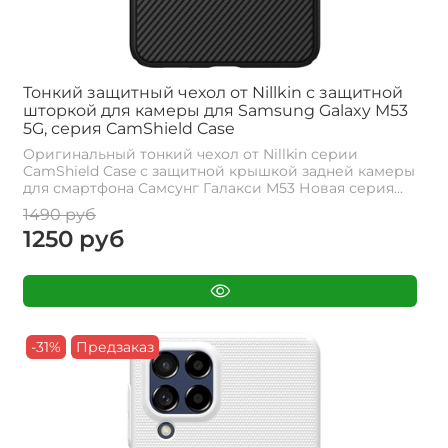
Тонкий защитный чехол от Nillkin с защитной
шторкой для камеры для Samsung Galaxy M53
5G, серия CamShield Case
Оригинальный тонкий чехол от Nillkin серии
CamShield Case с защитной крышкой задней камеры
для смартфона Самсунг Галакси М53 Новая серия...
1490 руб
1250 руб
-31%
Предзаказ