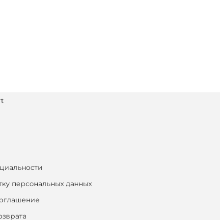
t
циальности
тку персональных данных
соглашение
озврата