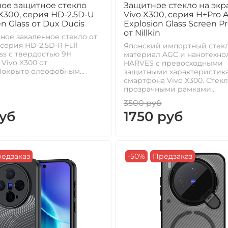
ое защитное стекло
Защитное стекло на экр
 X300, серия HD-2.5D-U
Vivo X300, серия H+Pro A
en Glass от Dux Ducis
Explosion Glass Screen P
от Nillkin
ое закаленное стекло от
 серия HD-2.5D-R Full
Японский импортный стек
ass с твердостью 9H
материал AGC и нанотехно
Vivo X300 от
HARVES с превосходными
окрыто олеофобным...
защитными характеристик
смартфона Vivo X300. Стекл
прозрачными рамками...
3500 руб
уб
1750 руб
едзаказ
-50%
Предзаказ