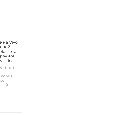
 на Vivo
идной
ld Prop
зрачной
illkin
нентный
 серия
se
шкой