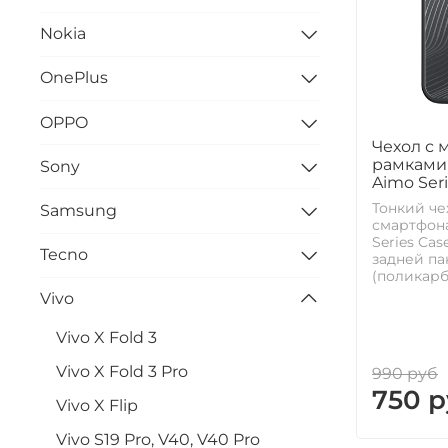
Nokia
OnePlus
OPPO
Чехол с
рамками 
Sony
Aimo Seri
Тонкий че
Samsung
смартфона
Series Ca
Tecno
задней па
(поликарбо
Vivo
Vivo X Fold 3
Vivo X Fold 3 Pro
990 руб
750 р
Vivo X Flip
Vivo S19 Pro, V40, V40 Pro