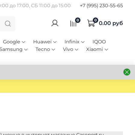
00 до 17:00, СБ 11:00 до 15:00
+7 (995) 230-55-65
0
0
0.00 руб
Google
Huawei
Infinix
IQOO
Samsung
Tecno
Vivo
Xiaomi
0) можно в интернет магазине Caseport.ru