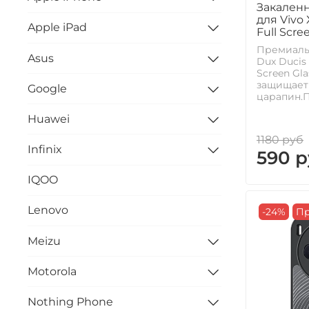
Закаленн
для Vivo
Apple iPad
Full Scre
Премиальн
Asus
Dux Ducis
Screen Gl
защищает 
Google
царапин.П
Huawei
1180 руб
Infinix
590 р
IQOO
Lenovo
-24%
Пр
Meizu
Motorola
Nothing Phone