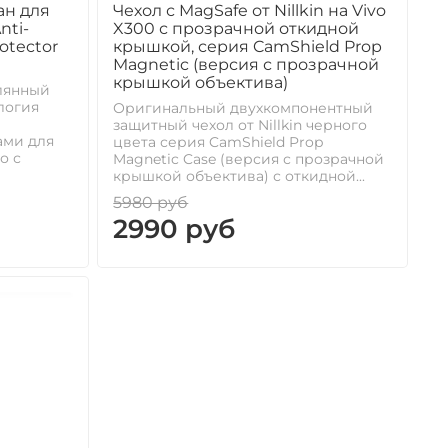
ан для
Чехол с MagSafe от Nillkin на Vivo
nti-
X300 с прозрачной откидной
rotector
крышкой, серия CamShield Prop
Magnetic (версия с прозрачной
крышкой объектива)
лянный
логия
Оригинальный двухкомпонентный
защитный чехол от Nillkin черного
ами для
цвета серия CamShield Prop
о с
Magnetic Case (версия с прозрачной
крышкой объектива) с откидной...
5980 руб
2990 руб