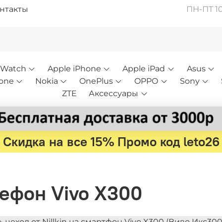
нтакты
ПН-ПТ 10:
 Watch
Apple iPhone
Apple iPad
Asus
one
Nokia
OnePlus
OPPO
Sony
ZTE
Аксессуары
Скидка на все 15% Промо код leto26
елефон Vivo X300
ь чехол от Nillkin на смартфон Vivo X300 (Виво Икс30