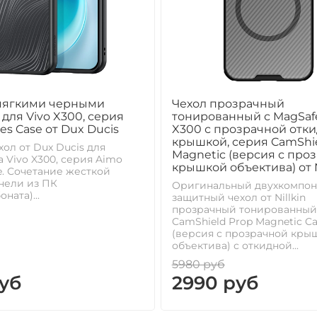
 мягкими черными
Чехол прозрачный
для Vivo X300, серия
тонированный с MagSafe
es Case от Dux Ducis
X300 с прозрачной отк
крышкой, серия CamShie
хол от Dux Ducis для
Magnetic (версия с про
 Vivo X300, серия Aimo
крышкой объектива) от N
se. Сочетание жесткой
нели из ПК
Оригинальный двухкомпо
ната)...
защитный чехол от Nillkin
прозрачный тонированный
CamShield Prop Magnetic Ca
(версия с прозрачной кры
объектива) с откидной...
5980 руб
уб
2990 руб