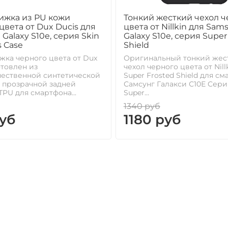
ижка из PU кожи
Тонкий жесткий чехол ч
цвета от Dux Ducis для
цвета от Nillkin для Sam
Galaxy S10e, серия Skin
Galaxy S10e, серия Super
s Case
Shield
жка черного цвета от Dux
Оригинальный тонкий жес
отовлен из
чехол черного цвета от Nill
чественной синтетической
Super Frosted Shield для с
 прозрачной задней
Самсунг Галакси С10Е Cери
PU для смартфона...
Super...
1340 руб
уб
1180 руб