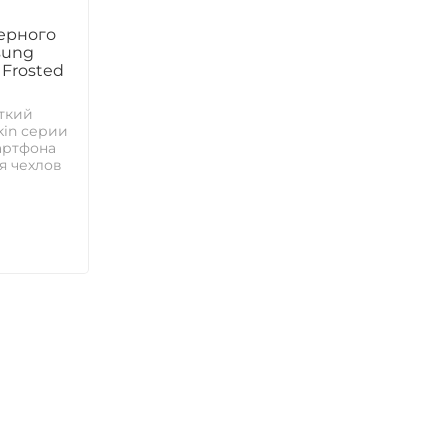
ерного
sung
 Frosted
ткий
kin серии
мартфона
я чехлов