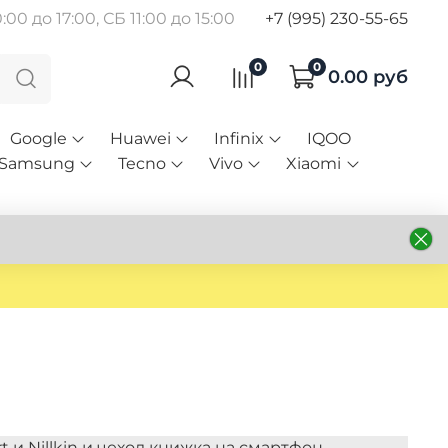
00 до 17:00, СБ 11:00 до 15:00
+7 (995) 230-55-65
0
0
0.00 руб
Google
Huawei
Infinix
IQOO
Samsung
Tecno
Vivo
Xiaomi
 и Nillkin и чехол книжка на смартфон