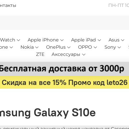
нтакты
ПН-ПТ 10:
 Watch
Apple iPhone
Apple iPad
Asus
one
Nokia
OnePlus
OPPO
Sony
ZTE
Аксессуары
Скидка на все 15% Промо код leto26
msung Galaxy S10e
ь оригинальный защитный чехол накладка от Caseport