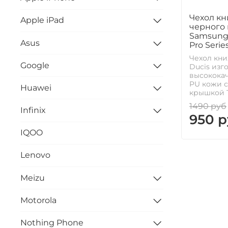
Чехол кн
Apple iPad
черного 
Samsung 
Asus
Pro Serie
Чехол кни
Google
Ducis изг
высокока
PU кожи с
Huawei
крышкой T
1490 руб
Infinix
950 р
IQOO
Lenovo
Meizu
Motorola
Nothing Phone