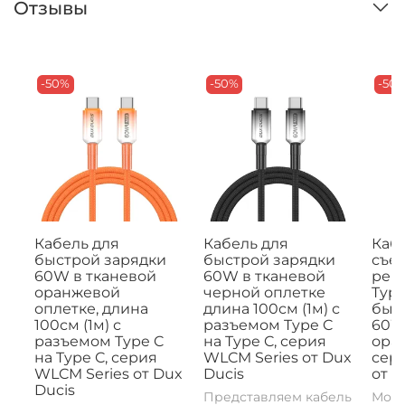
Отзывы
-50%
-50%
-50
Кабель для
Кабель для
Кабе
быстрой зарядки
быстрой зарядки
съе
60W в тканевой
60W в тканевой
рем
оранжевой
черной оплетке
Type
оплетке, длина
длина 100см (1м) с
быс
100см (1м) с
разъемом Type C
60W,
разъемом Type C
на Type C, серия
ора
на Type C, серия
WLCM Series от Dux
сери
WLCM Series от Dux
Ducis
от D
Ducis
Представляем кабель
Моде