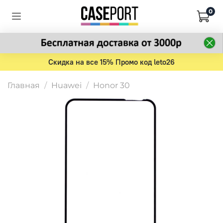
0
Скидка на все 15% Промо код leto26
Главная
Huawei
Honor 30