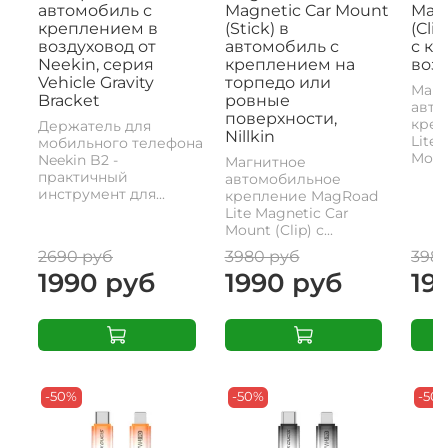
автомобиль с
Magnetic Car Mount
Magn
креплением в
(Stick) в
(Cli
воздуховод от
автомобиль с
с к
Neekin, серия
креплением на
возд
Vehicle Gravity
торпедо или
Магн
Bracket
ровные
авто
поверхности,
креп
Держатель для
Nillkin
Lite 
мобильного телефона
Mount
Neekin B2 -
Магнитное
практичный
автомобильное
инструмент для...
крепление MagRoad
Lite Magnetic Car
Mount (Clip) с...
2690 руб
3980 руб
398
1990 руб
1990 руб
19
-50%
-50%
-50