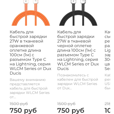
Кабель для
Кабель для
Кабе
быстрой зарядки
быстрой зарядки
съе
27W в тканевой
27W в тканевой
рем
оранжевой
черной оплетке
раз
оплетке длина
длина 100см (1м) с
Ligh
100см (1м) с
разъемом Type C
заря
разъемом Type C
на Lightning, серия
30с
на Lightning, серия
WLCM Series от Dux
цвет
WLCM Series от Dux
Ducis
Seri
Ducis
Познакомьтесь с
Кабе
кабелем для быстрой
реме
Вашему вниманию
зарядки WLCM Series
USB-
представляется
от Dux...
быстр
кабель для быстрой
зарядки WLCM Series
от...
1500 руб
1500 руб
2180
750 руб
750 руб
10