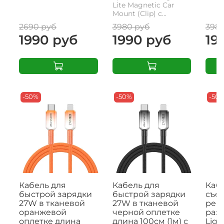
Lite Magnetic Car
Mount (Clip) с...
2690 руб
3980 руб
398
1990 руб
1990 руб
19
-50%
-50%
-50
Кабель для
Кабель для
Кабе
быстрой зарядки
быстрой зарядки
съе
27W в тканевой
27W в тканевой
рем
оранжевой
черной оплетке
раз
оплетке длина
длина 100см (1м) с
Ligh