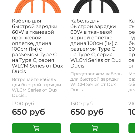
Кабель для
Кабель для
Кабе
быстрой зарядки
быстрой зарядки
съе
60W в тканевой
60W в тканевой
рем
оранжевой
черной оплетке
Type
оплетке, длина
длина 100см (1м) с
быс
100см (1м) с
разъемом Type C
60W,
разъемом Type C
на Type C, серия
ора
на Type C, серия
WLCM Series от Dux
сери
WLCM Series от Dux
Ducis
от D
Ducis
Представляем кабель
Моде
для быстрой зарядки
разъ
Встречайте кабель
WLCM Series от Dux
обои
для быстрой зарядки
Ducis...
делае
WLCM Series от Dux
Ducis...
1300 руб
1300 руб
2100
650 руб
650 руб
10