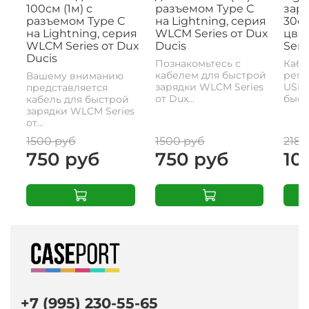
100см (1м) с
разъемом Type C
заря
разъемом Type C
на Lightning, серия
30с
на Lightning, серия
WLCM Series от Dux
цвет
WLCM Series от Dux
Ducis
Seri
Ducis
Познакомьтесь с
Кабе
кабелем для быстрой
реме
Вашему вниманию
зарядки WLCM Series
USB-
представляется
от Dux...
быстр
кабель для быстрой
зарядки WLCM Series
от...
1500 руб
1500 руб
2180
750 руб
750 руб
10
+7 (995) 230-55-65