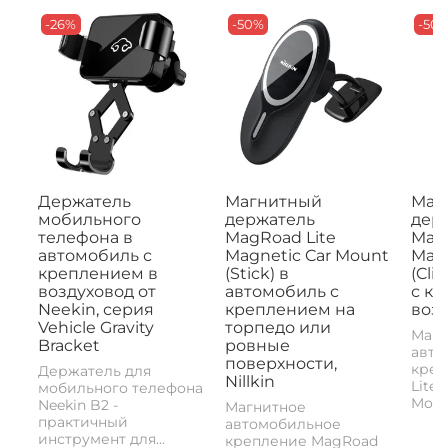
-26%
-50%
-50
Держатель
Магнитный
Маг
мобильного
держатель
дер
телефона в
MagRoad Lite
MagR
автомобиль с
Magnetic Car Mount
Magn
креплением в
(Stick) в
(Cli
воздуховод от
автомобиль с
с к
Neekin, серия
креплением на
возд
Vehicle Gravity
торпедо или
Магн
Bracket
ровные
авто
поверхности,
креп
Держатель для
Nillkin
Lite 
мобильного телефона
Mount
Neekin B2 -
Магнитное
практичный
автомобильное
инструмент для...
крепление MagRoad