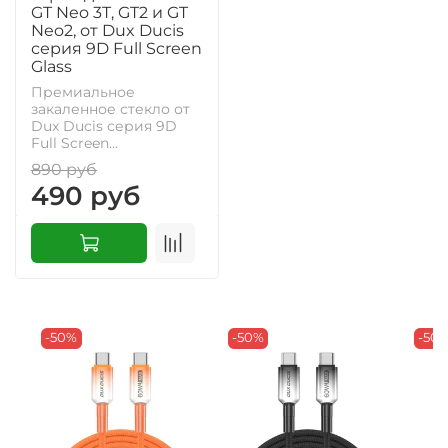
GT Neo 3T, GT2 и GT
Neo2, от Dux Ducis
серия 9D Full Screen
Glass
Премиальное
закаленное стекло от
Dux Ducis серия 9D
Full Screen...
890 руб
490 руб
-50%
-50%
-50