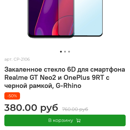
арт.
CP-2106
Закаленное стекло 6D для смартфона
Realme GT Neo2 и OnePlus 9RT с
черной рамкой, G-Rhino
-50%
380.00 руб
760.00 руб
В корзину