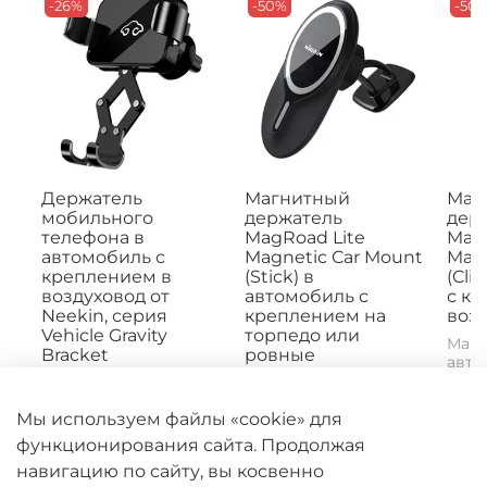
-26%
-50%
-50
Держатель
Магнитный
Маг
мобильного
держатель
дер
телефона в
MagRoad Lite
MagR
автомобиль с
Magnetic Car Mount
Magn
креплением в
(Stick) в
(Cli
воздуховод от
автомобиль с
с к
Neekin, серия
креплением на
возд
Vehicle Gravity
торпедо или
Магн
Bracket
ровные
авто
поверхности,
креп
Держатель для
Nillkin
Lite 
мобильного телефона
Mount
Мы используем файлы «cookie» для
Neekin B2 -
Магнитное
практичный
автомобильное
функционирования сайта. Продолжая
инструмент для...
крепление MagRoad
навигацию по сайту, вы косвенно
Lite Magnetic Car