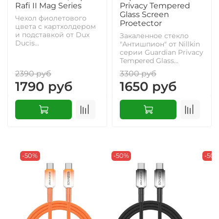
Rafi II Mag Series
Privacy Tempered
Glass Screen
Чехол фиолетового
Proetector
цвета с картхолдером
и подставкой от Dux
Закаленное стекло
Ducis...
"Антишпион" от Nillkin
серии Guardian Privacy
Tempered Glass...
2390 руб
3300 руб
1790 руб
1650 руб
-50%
-50%
-50