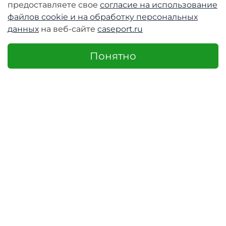
Mount (Clip) с...
предоставляете свое
согласие на использование
файлов cookie и
на обработку персональных
2690 руб
3980 руб
398
1990 руб
1990 руб
19
данных
на веб-сайте
caseport.ru
Понятно
-50%
-50%
-50
Кабель для
Кабель для
Кабе
быстрой зарядки
быстрой зарядки
съе
27W в тканевой
27W в тканевой
рем
оранжевой
черной оплетке
раз
оплетке длина
длина 100см (1м) с
Ligh
100см (1м) с
разъемом Type C
заря