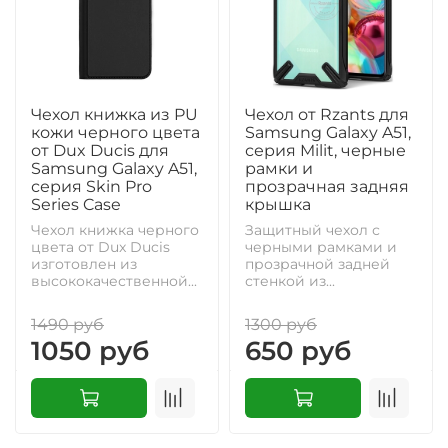
Чехол книжка из PU
Чехол от Rzants для
кожи черного цвета
Samsung Galaxy A51,
от Dux Ducis для
серия Milit, черные
Samsung Galaxy A51,
рамки и
серия Skin Pro
прозрачная задняя
Series Case
крышка
Чехол книжка черного
Защитный чехол с
цвета от Dux Ducis
черными рамками и
изготовлен из
прозрачной задней
высококачественной...
стенкой из...
1490 руб
1300 руб
1050 руб
650 руб