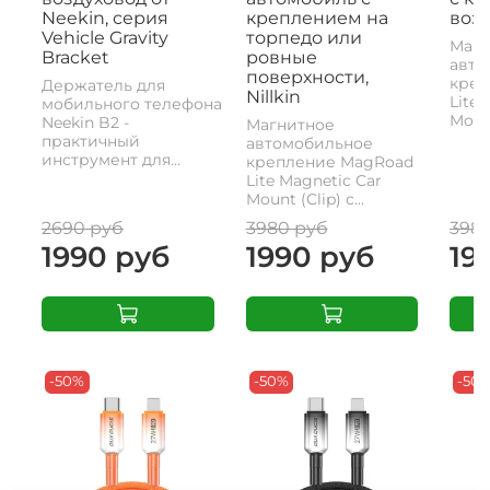
Neekin, серия
креплением на
возд
Vehicle Gravity
торпедо или
Магн
Bracket
ровные
авто
поверхности,
креп
Держатель для
Nillkin
Lite 
мобильного телефона
Mount
Neekin B2 -
Магнитное
практичный
автомобильное
инструмент для...
крепление MagRoad
Lite Magnetic Car
Mount (Clip) с...
2690 руб
3980 руб
398
1990 руб
1990 руб
19
-50%
-50%
-50