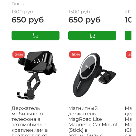
Ducis...
1300 руб
1300 руб
2100
650 руб
650 руб
10
-26%
-50%
-50
Держатель
Магнитный
Маг
мобильного
держатель
дер
телефона в
MagRoad Lite
MagR
автомобиль с
Magnetic Car Mount
Magn
креплением в
(Stick) в
(Cli
воздуховод от
автомобиль с
с к