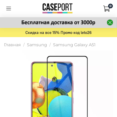
0
Скидка на все 15% Промо код leto26
Главная
Samsung
Samsung Galaxy A51