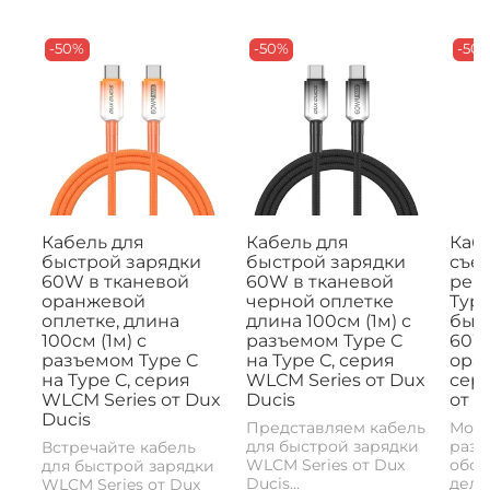
-50%
-50%
-50
Кабель для
Кабель для
Кабе
быстрой зарядки
быстрой зарядки
съе
60W в тканевой
60W в тканевой
рем
оранжевой
черной оплетке
Type
оплетке, длина
длина 100см (1м) с
быс
100см (1м) с
разъемом Type C
60W,
разъемом Type C
на Type C, серия
ора
на Type C, серия
WLCM Series от Dux
сери
WLCM Series от Dux
Ducis
от D
Ducis
Представляем кабель
Моде
для быстрой зарядки
разъ
Встречайте кабель
WLCM Series от Dux
обои
для быстрой зарядки
Ducis...
делае
WLCM Series от Dux