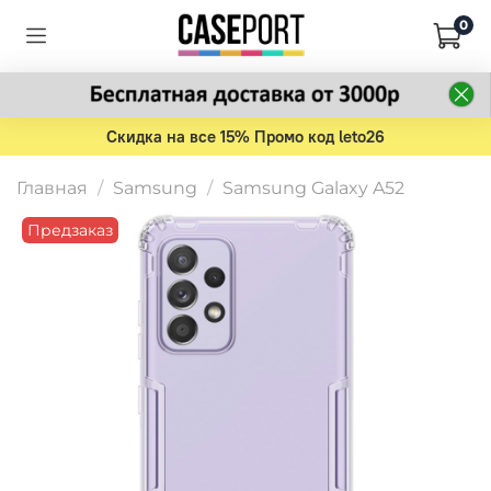
0
Скидка на все 15% Промо код leto26
Главная
Samsung
Samsung Galaxy A52
Предзаказ