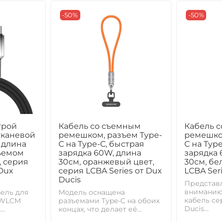
-50%
-50%
трой
Кабель со съемным
Кабель 
тканевой
ремешком, разъем Type-
ремешко
 длина
C на Type-C, быстрая
C на Typ
зъемом
зарядка 60W, длина
зарядка 
, серия
30см, оранжевый цвет,
30см, бе
Dux
серия LCBA Series от Dux
LCBA Ser
Ducis
Представ
вниманию
ель для
Модель оснащена
кабель се
 WLCM
разъемами Type-C на обоих
Ducis...
..
концах, что делает её...