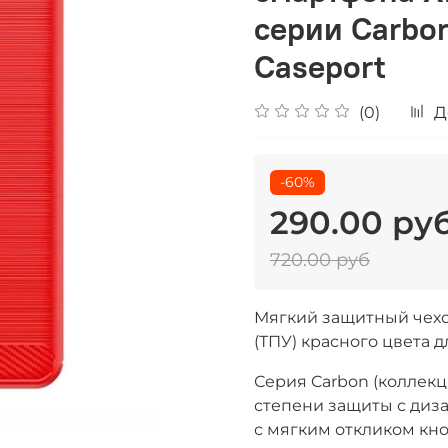
серии Carbon
Caseport
(0)
Д
-60%
290.00 ру
720.00 руб
Мягкий защитный чехо
(ТПУ) красного цвета 
Серия Carbon (коллекц
степени защиты с диз
с мягким откликом кно