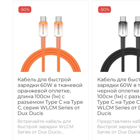
-50%
-50%
Кабель для быстрой
Кабель для быс
зарядки 60W в тканевой
зарядки 60W в 
оранжевой оплетке,
черной оплетке
длина 100см (1м) с
100см (1м) с ра
разъемом Type C на Type
Type C на Type C
C, серия WLCM Series от
WLCM Series от 
Dux Ducis
Ducis
Встречайте кабель для
Представляем каб
быстрой зарядки WLCM
быстрой зарядки
Series от Dux Ducis...
Series от Dux Ducis.