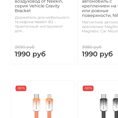
воздуховод от Neekin,
автомобиль с
серия Vehicle Gravity
креплением на 
Bracket
или ровные
поверхности, Nil
Держатель для мобильного
телефона Neekin B2 -
Магнитное автом
практичный инструмент
крепление MagRoa
для...
Magnetic Car Mount 
2690 руб
3980 руб
1990 руб
1990 руб
-50%
-50%