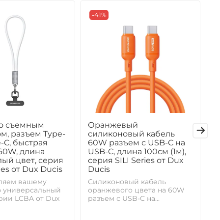
-41%
со съемным
Оранжевый
С
м, разъем Type-
силиконовый кабель
6
e-C, быстрая
60W разъем с USB-C на
U
60W, длина
USB-C, длина 100см (1м),
с
лый цвет, серия
серия SILI Series от Dux
D
ies от Dux Ducis
Ducis
С
р
ляем вашему
Силиконовый кабель
д
 универсальный
оранжевого цвета на 60W
рии LCBA от Dux
разъем с USB-C на...