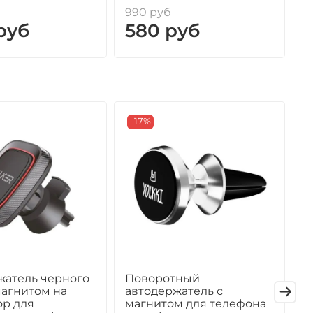
990 руб
9
руб
580 руб
-17%
жатель черного
Поворотный
П
магнитом на
автодержатель с
а
ор для
магнитом для телефона
м