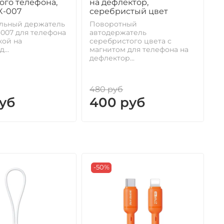
ого телефона,
на дефлектор,
н
X-007
серебристый цвет
П
а
льный держатель
Поворотный
д
-007 для телефона
автодержатель
П
кой на
серебристого цвета с
...
магнитом для телефона на
дефлектор...
480 руб
4
руб
400 руб
-50%