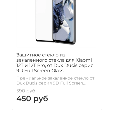
Защитное стекло из
закаленного стекла для Xiaomi
12T и 12T Pro, от Dux Ducis серия
9D Full Screen Glass
Премиальное закаленное стекло от
Dux Ducis серия 9D Full Screen...
590 руб
450 руб