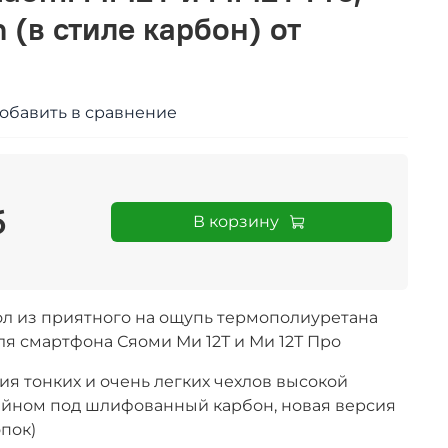
 (в стиле карбон) от
обавить в сравнение
б
В корзину
л из приятного на ощупь термополиуретана
для смартфона
Сяоми Ми 12Т и Ми 12Т Про
ия тонких и очень легких чехлов высокой
айном под шлифованный карбон, новая версия
пок)