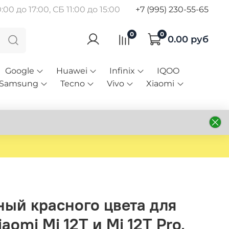
00 до 17:00, СБ 11:00 до 15:00
+7 (995) 230-55-65
0
0
0.00 руб
Google
Huawei
Infinix
IQOO
Samsung
Tecno
Vivo
Xiaomi
ный красного цвета для
aomi Mi 12T и Mi 12T Pro,