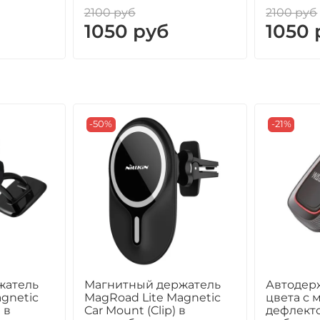
2100 руб
2100 руб
1050 руб
1050 
-50%
-21%
жатель
Магнитный держатель
Автодер
gnetic
MagRoad Lite Magnetic
цвета с 
 в
Car Mount (Clip) в
дефлект