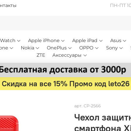
нтакты
ПН-ПТ 10:
 Watch
Apple iPhone
Apple iPad
Asus
one
Nokia
OnePlus
OPPO
Sony
ZTE
Аксессуары
Скидка на все 15% Промо код leto26
арт.
CP-2566
Чехол защит
смартфона Xi