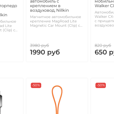
автомобиль с
мобильн
торпедо
креплением в
Walker C
воздуховод, Nillkin
Автомоби
lkin
Walker CX
Магнитное автомобильное
с прищеп
крепление MagRoad Lite
обильное
воздуховод
Magnetic Car Mount (Clip) с...
d Lite
(Clip) с...
3980 руб
820 руб
1990 руб
650 
-50%
-50%