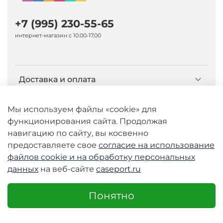
+7 (995) 230-55-65
интернет-магазин с 10.00-17.00
Доставка и оплата
О компании Caseport
Мы используем файлы «cookie» для
функционирования сайта. Продолжая
навигацию по сайту, вы косвенно
Бренд Nillkin
предоставляете свое
согласие на использование
файлов cookie и
на обработку персональных
данных
на веб-сайте
caseport.ru
© 2026 Любое использование контента без
письменного разрешения запрещено
Понятно
Интернет-магазин caseport.ru