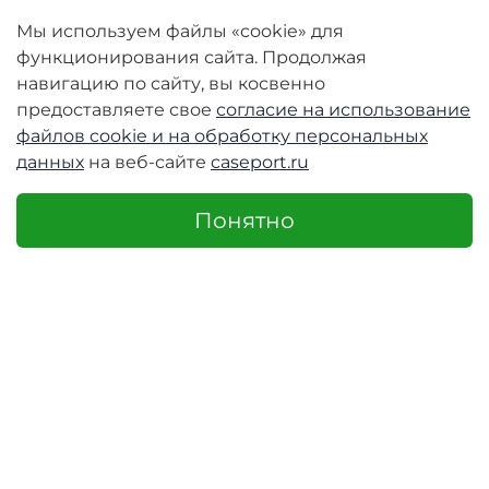
Мы используем файлы «cookie» для
функционирования сайта. Продолжая
навигацию по сайту, вы косвенно
Закаленное стекло
Защитное стекло на
предоставляете свое
согласие на использование
6D c олеофобным
дисплей c
файлов cookie и
на обработку персональных
покрытием для
олеофобным
Xiaomi Redmi 10C, G-
покрытием для
данных
на веб-сайте
caseport.ru
Rhino
Xiaomi Redmi 10C и
Poco C40, Veason
Защитное стекло с
Понятно
черными рамками и
Защитное стекло на
закругленными
дисплей с черными
краями 6D для...
рамками и
закругленными
краями...
540 руб
490 руб
390 руб
290 руб