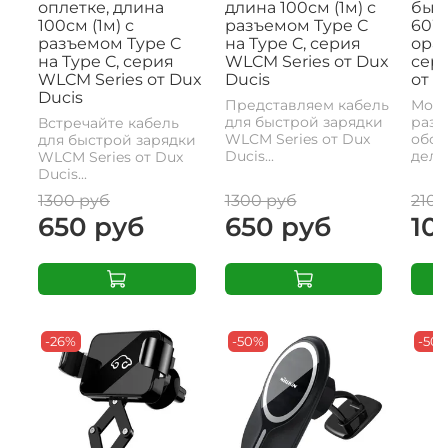
оплетке, длина
длина 100см (1м) с
быс
100см (1м) с
разъемом Type C
60W,
разъемом Type C
на Type C, серия
ора
на Type C, серия
WLCM Series от Dux
сери
WLCM Series от Dux
Ducis
от D
Ducis
Представляем кабель
Моде
для быстрой зарядки
разъ
Встречайте кабель
WLCM Series от Dux
обои
для быстрой зарядки
Ducis...
делае
WLCM Series от Dux
Ducis...
1300 руб
1300 руб
2100
650 руб
650 руб
10
-26%
-50%
-50