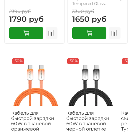
Tempered Glass...
2390 руб
3300 руб
1790 руб
1650 руб
-50%
-50%
-50
Кабель для
Кабель для
Кабе
быстрой зарядки
быстрой зарядки
съе
60W в тканевой
60W в тканевой
рем
оранжевой
черной оплетке
Type