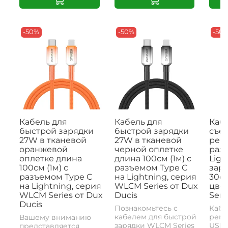
-50%
-50%
-50
Кабель для
Кабель для
Кабе
быстрой зарядки
быстрой зарядки
съе
27W в тканевой
27W в тканевой
рем
оранжевой
черной оплетке
раз
оплетке длина
длина 100см (1м) с
Ligh
100см (1м) с
разъемом Type C
заря
разъемом Type C
на Lightning, серия
30с
на Lightning, серия
WLCM Series от Dux
цвет
WLCM Series от Dux
Ducis
Seri
Ducis
Познакомьтесь с
Кабе
кабелем для быстрой
реме
Вашему вниманию
зарядки WLCM Series
USB-
представляется