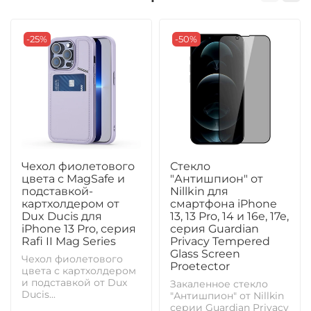
-25%
-50%
Чехол фиолетового
Стекло
цвета с MagSafe и
"Антишпион" от
подставкой-
Nillkin для
картхолдером от
смартфона iPhone
Dux Ducis для
13, 13 Pro, 14 и 16e, 17e,
iPhone 13 Pro, серия
серия Guardian
Rafi II Mag Series
Privacy Tempered
Glass Screen
Чехол фиолетового
Proetector
цвета с картхолдером
и подставкой от Dux
Закаленное стекло
Ducis...
"Антишпион" от Nillkin
серии Guardian Privacy