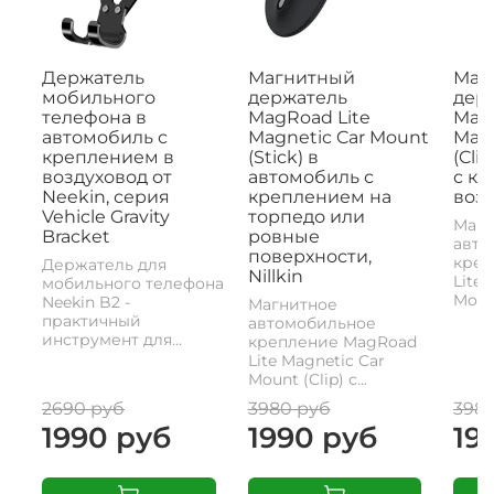
Держатель
Магнитный
Маг
мобильного
держатель
дер
телефона в
MagRoad Lite
MagR
автомобиль с
Magnetic Car Mount
Magn
креплением в
(Stick) в
(Cli
воздуховод от
автомобиль с
с к
Neekin, серия
креплением на
возд
Vehicle Gravity
торпедо или
Магн
Bracket
ровные
авто
поверхности,
креп
Держатель для
Nillkin
Lite 
мобильного телефона
Mount
Neekin B2 -
Магнитное
практичный
автомобильное
инструмент для...
крепление MagRoad
Lite Magnetic Car
Mount (Clip) с...
2690 руб
3980 руб
398
1990 руб
1990 руб
19