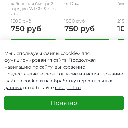
от Dux...
быстр
кабель для быстрой
зарядки WLCM Series
от...
1500 руб
1500 руб
2180
750 руб
750 руб
10
Мы используем файлы «cookie» для
функционирования сайта. Продолжая
навигацию по сайту, вы косвенно
предоставляете свое
согласие на использование
файлов cookie и
на обработку персональных
+7 (995) 230-55-65
данных
на веб-сайте
caseport.ru
интернет-магазин с 10.00-17.00
Понятно
Доставка и оплата