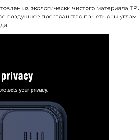
товлен из экологически чистого материала T
ое воздушное пространство по четырем углам
ода