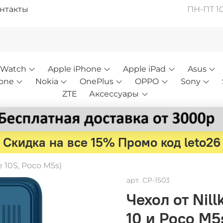
нтакты
ПН-ПТ 10:
 Watch
Apple iPhone
Apple iPad
Asus
one
Nokia
OnePlus
OPPO
Sony
ZTE
Аксессуары
Скидка на все 15% Промо код leto26
 10S, Poco M5s)
арт.
CP-1503
Чехол от Nil
10 и Poco M5