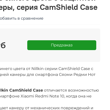
еры, серия CamShield Case
обавить в сравнение
уб
Предзаказ
него цвета от Nillkin серии CamShield Case с
дней камеры для смартфона
Сяоми Редми Нот
llkin CamShield Case
отличается возможностью
мартфоне Xiaomi Redmi Note 10, когда она не
ает камеру от механических повреждений и