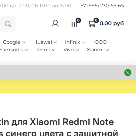
00 до 17:00, СБ 11:00 до 15:00
+7 (995) 230-55-65
0
0
0.00 руб
Google
Huawei
Infinix
IQOO
Samsung
Tecno
Vivo
Xiaomi
lkin для Xiaomi Redmi Note
s синего цвета с защитной