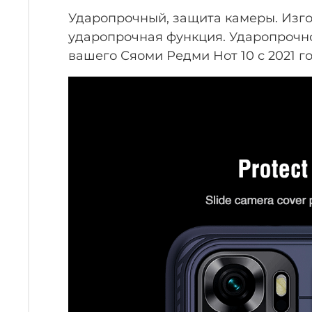
Ударопрочный, защита камеры. Изго
ударопрочная функция. Ударопрочн
вашего
Сяоми Редми Нот 10 с 2021 г