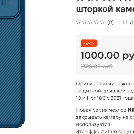
шторкой кам
(0)
Д
-24%
1000.00 р
1320.00 руб
Оригинальный чехол си
защитной крышкой за
10 и Нот 10С с 2021 года
Новая серия чехлов
Ni
закрывать камеру на с
используется.
Это эффективно защищ