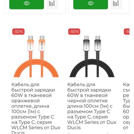
-50%
-50%
-50
Кабель для
Кабель для
Кабе
быстрой зарядки
быстрой зарядки
съе
60W в тканевой
60W в тканевой
рем
оранжевой
черной оплетке
Type
оплетке, длина
длина 100см (1м) с
быс
100см (1м) с
разъемом Type C
60W,
разъемом Type C
на Type C, серия
ора
на Type C, серия
WLCM Series от Dux
сери
WLCM Series от Dux
Ducis
от D
Ducis