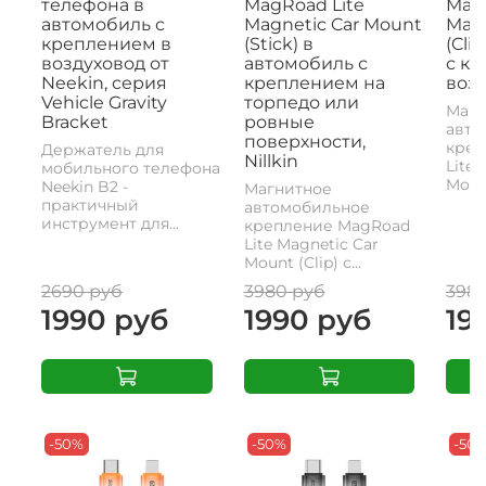
телефона в
MagRoad Lite
MagR
автомобиль с
Magnetic Car Mount
Magn
креплением в
(Stick) в
(Cli
воздуховод от
автомобиль с
с к
Neekin, серия
креплением на
возд
Vehicle Gravity
торпедо или
Магн
Bracket
ровные
авто
поверхности,
креп
Держатель для
Nillkin
Lite 
мобильного телефона
Mount
Neekin B2 -
Магнитное
практичный
автомобильное
инструмент для...
крепление MagRoad
Lite Magnetic Car
Mount (Clip) с...
2690 руб
3980 руб
398
1990 руб
1990 руб
19
-50%
-50%
-50