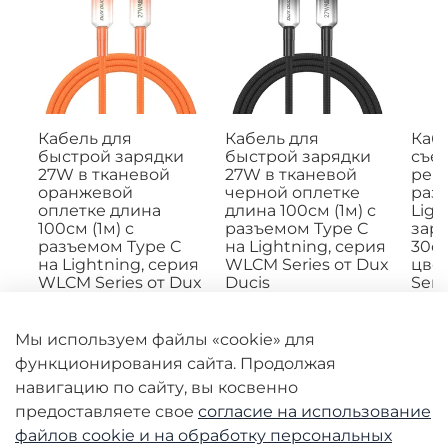
Кабель для
Кабель для
Кабе
быстрой зарядки
быстрой зарядки
съе
27W в тканевой
27W в тканевой
рем
оранжевой
черной оплетке
раз
оплетке длина
длина 100см (1м) с
Ligh
100см (1м) с
разъемом Type C
заря
разъемом Type C
на Lightning, серия
30с
на Lightning, серия
WLCM Series от Dux
цвет
WLCM Series от Dux
Ducis
Seri
Ducis
Познакомьтесь с
Кабе
кабелем для быстрой
реме
Вашему вниманию
Мы используем файлы «cookie» для
зарядки WLCM Series
USB-
представляется
от Dux...
быстр
кабель для быстрой
функционирования сайта. Продолжая
зарядки WLCM Series
навигацию по сайту, вы косвенно
от...
предоставляете свое
согласие на использование
1500 руб
1500 руб
2180
файлов cookie и
на обработку персональных
750 руб
750 руб
10