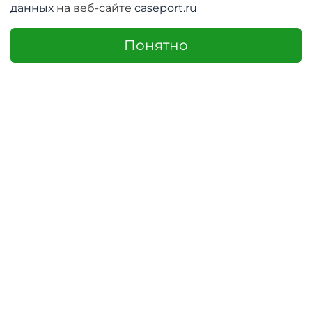
данных
на веб-сайте
caseport.ru
Понятно
+7 (995) 230-55-65
интернет-магазин с 10.00-17.00
Доставка и оплата
О компании Caseport
Бренд Nillkin