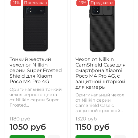
-11%
Предзаказ
-13%
Предзаказ
Тонкий жесткий
Чехол от Nillkin
чехол от Nillkin
CamShield Case для
серии Super Frosted
смартфона Xiaomi
Shield для Xiaomi
Poco M4 Pro 4G, с
Poco M4 Pro 4G
защитной шторкой
для камеры
Оригинальный тонкий
чехол черного цвета
Оригинальный чехол
от Nillkin серии Super
от Nillkin серии
Frosted...
CamShield Case с
защитной крышкой...
1180 руб
1320 руб
1050 руб
1150 руб