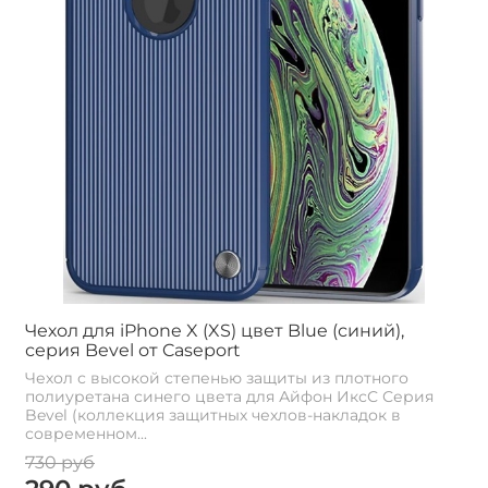
Чехол для iPhone X (XS) цвет Blue (синий),
серия Bevel от Caseport
Чехол с высокой степенью защиты из плотного
полиуретана синего цвета для Айфон ИксС Серия
Bevel (коллекция защитных чехлов-накладок в
современном...
730 руб