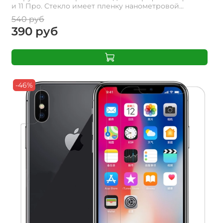
и 11 Про. Стекло имеет пленку нанометровой...
540 руб
390 руб
-46%