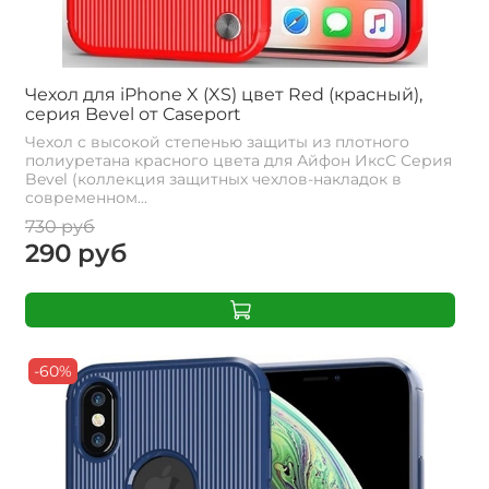
Чехол для iPhone X (XS) цвет Red (красный),
серия Bevel от Caseport
Чехол с высокой степенью защиты из плотного
полиуретана красного цвета для Айфон ИксС Серия
Bevel (коллекция защитных чехлов-накладок в
современном...
730 руб
290 руб
-60%