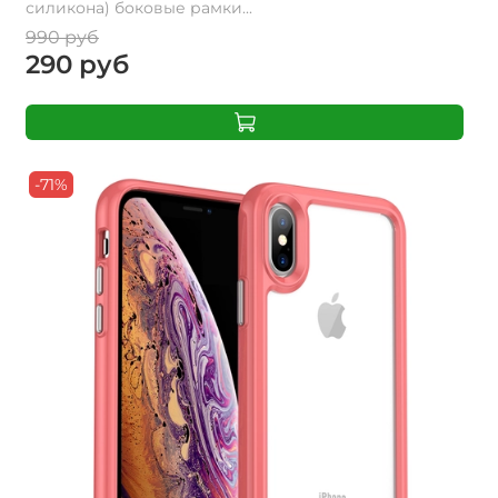
силикона) боковые рамки...
990 руб
290 руб
-71%