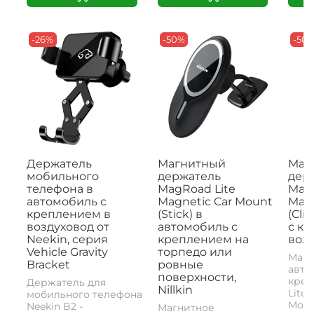
-26%
-50%
-50
Держатель
Магнитный
Маг
мобильного
держатель
дер
телефона в
MagRoad Lite
MagR
автомобиль с
Magnetic Car Mount
Magn
креплением в
(Stick) в
(Cli
воздуховод от
автомобиль с
с к
Neekin, серия
креплением на
возд
Vehicle Gravity
торпедо или
Магн
Bracket
ровные
авто
поверхности,
креп
Держатель для
Nillkin
Lite 
мобильного телефона
Mount
Neekin B2 -
Магнитное