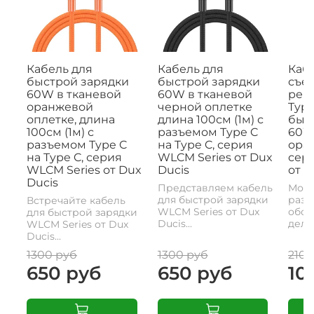
Кабель для
Кабель для
Кабе
быстрой зарядки
быстрой зарядки
съе
60W в тканевой
60W в тканевой
рем
оранжевой
черной оплетке
Type
оплетке, длина
длина 100см (1м) с
быс
100см (1м) с
разъемом Type C
60W,
разъемом Type C
на Type C, серия
ора
на Type C, серия
WLCM Series от Dux
сери
WLCM Series от Dux
Ducis
от D
Ducis
Представляем кабель
Моде
для быстрой зарядки
разъ
Встречайте кабель
WLCM Series от Dux
обои
для быстрой зарядки
Ducis...
делае
WLCM Series от Dux
Ducis...
1300 руб
1300 руб
2100
650 руб
650 руб
10