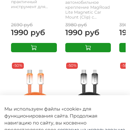
практичный
автомобильное
инструмент для...
крепление MagRoad
Lite Magnetic Car
Mount (Clip) с...
2690 руб
3980 руб
398
1990 руб
1990 руб
19
-50%
-50%
-50
Мы используем файлы «cookie» для
функционирования сайта. Продолжая
Кабель для
Кабель для
Кабе
быстрой зарядки
быстрой зарядки
съе
навигацию по сайту, вы косвенно
27W в тканевой
27W в тканевой
рем
предоставляете свое
согласие на использование