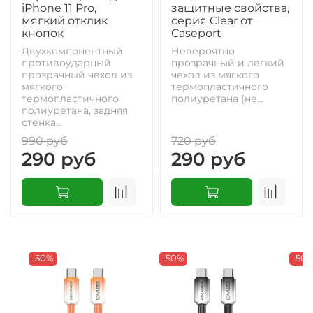
iPhone 11 Pro,
защитные свойства,
мягкий отклик
серия Clear от
кнопок
Caseport
Двухкомпонентный
Невероятно
противоударный
прозрачный и легкий
прозрачный чехол из
чехол из мягкого
мягкого
термопластичного
термопластичного
полиуретана (не...
полиуретана, задняя
стенка...
990 руб
720 руб
290 руб
290 руб
-50%
-50%
-50