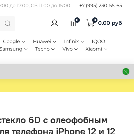
00 до 17:00, СБ 11:00 до 15:00
+7 (995) 230-55-65
0
0
0.00 руб
Google
Huawei
Infinix
IQOO
Samsung
Tecno
Vivo
Xiaomi
стекло 6D с олеофобным
я телефона iPhone 12 и 12