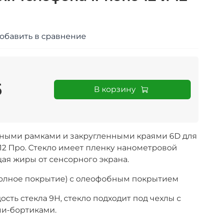
обавить в сравнение
б
В корзину
рными рамками и закругленными краями 6D для
12 Про
. Стекло имеет п
ленку нанометровой
ая жиры от сенсорного экрана.
(полное покрытие) с олеофобным покрытием
дость стекла 9Н, стекло подходит под чехлы с
и-бортиками.