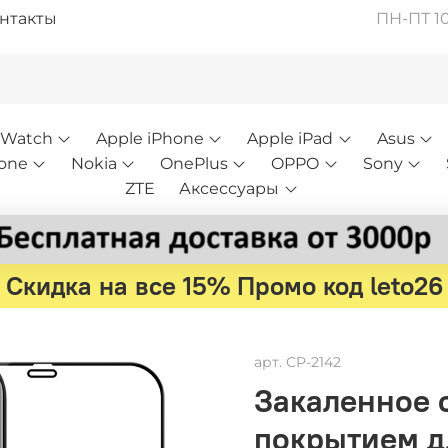
нтакты
ПН-ПТ 10:
 Watch
Apple iPhone
Apple iPad
Asus
one
Nokia
OnePlus
OPPO
Sony
ZTE
Аксессуары
Скидка на все 15% Промо код leto26
арт.
CP-2142
Закаленное 
покрытием дл