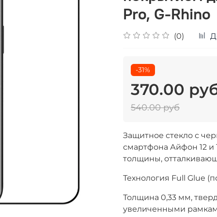
Pro, G-Rhino
(0)
Д
-31%
370.00 ру
540.00 руб
Защитное стекло с че
смартфона
Айфон 12 и 
толщины, отталкивающ
Технология Full Glue 
Толщина
0,33 мм, твер
увеличенными рамкам