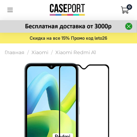
0
Скидка на все 15% Промо код leto26
Главная
Xiaomi
Xiaomi Redmi A1