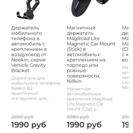
Держатель
Магнитный
Маг
мобильного
держатель
дер
телефона в
MagRoad Lite
MagR
автомобиль с
Magnetic Car Mount
Magn
креплением в
(Stick) в
(Cli
воздуховод от
автомобиль с
с к
Neekin, серия
креплением на
возд
Vehicle Gravity
торпедо или
Магн
Bracket
ровные
авто
поверхности,
креп
Держатель для
Nillkin
Lite 
мобильного телефона
Mount
Neekin B2 -
Магнитное
практичный
автомобильное
инструмент для...
крепление MagRoad
Lite Magnetic Car
Mount (Clip) с...
2690 руб
3980 руб
398
1990 руб
1990 руб
19