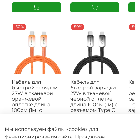
-50%
-50%
-50
Кабель для
Кабель для
Кабе
быстрой зарядки
быстрой зарядки
съе
27W в тканевой
27W в тканевой
рем
оранжевой
черной оплетке
раз
оплетке длина
длина 100см (1м) с
Ligh
100см (1м) с
разъемом Type C
заря
разъемом Type C
на Lightning, серия
30с
на Lightning, серия
WLCM Series от Dux
цвет
WLCM Series от Dux
Ducis
Seri
Мы используем файлы «cookie» для
Ducis
Познакомьтесь с
Кабе
функционирования сайта. Продолжая