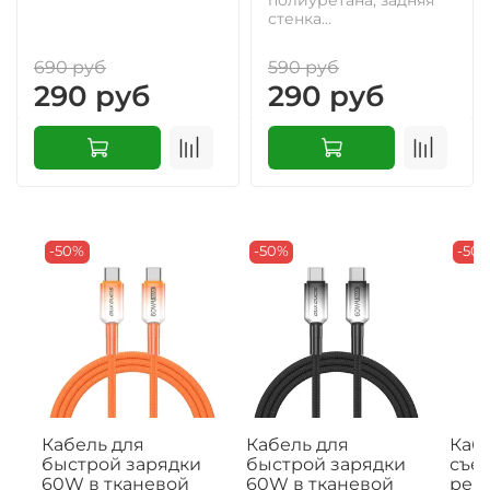
стенка...
690 руб
590 руб
290 руб
290 руб
-50%
-50%
-50
Кабель для
Кабель для
Кабе
быстрой зарядки
быстрой зарядки
съе
60W в тканевой
60W в тканевой
рем