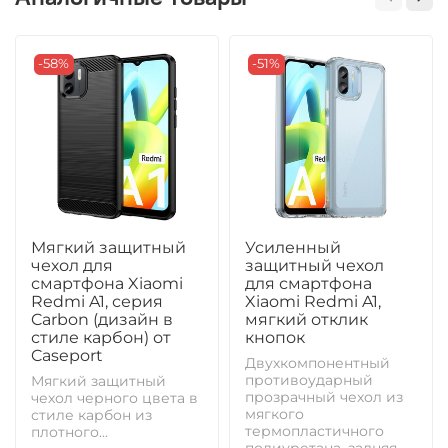
-58%
-51%
Мягкий защитный
Усиленный
чехол для
защитный чехол
смартфона Xiaomi
для смартфона
Redmi A1, серия
Xiaomi Redmi A1,
Carbon (дизайн в
мягкий отклик
стиле карбон) от
кнопок
Caseport
Двухкомпонентный
противоударный
Мягкий защитный
прозрачный чехол из
чехол черного цвета в
мягкого
стиле карбон из
термопластичного
плотного...
полиуретана, задняя