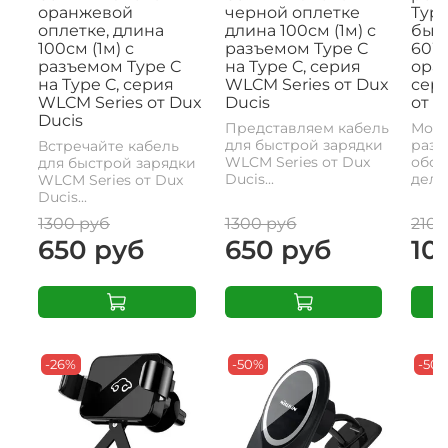
оранжевой
черной оплетке
Type
оплетке, длина
длина 100см (1м) с
быс
100см (1м) с
разъемом Type C
60W,
разъемом Type C
на Type C, серия
ора
на Type C, серия
WLCM Series от Dux
сери
WLCM Series от Dux
Ducis
от D
Ducis
Представляем кабель
Моде
для быстрой зарядки
разъ
Встречайте кабель
WLCM Series от Dux
обои
для быстрой зарядки
Ducis...
делае
WLCM Series от Dux
Ducis...
1300 руб
1300 руб
2100
650 руб
650 руб
10
-26%
-50%
-50