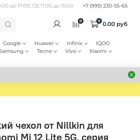
00 до 17:00, СБ 11:00 до 15:00
+7 (995) 230-55-65
0
0
0.00 руб
Google
Huawei
Infinix
IQOO
Samsung
Tecno
Vivo
Xiaomi
ий чехол от Nillkin для
omi Mi 12 Lite 5G, серия