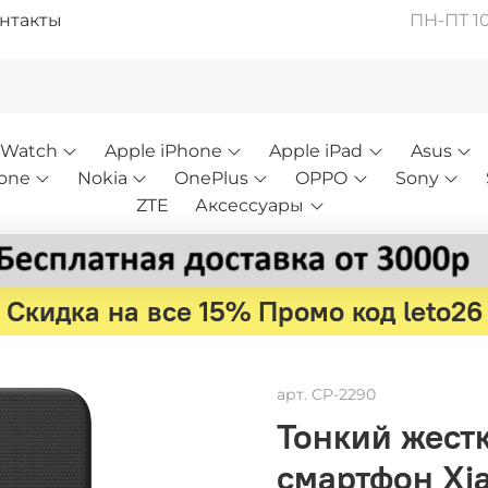
нтакты
ПН-ПТ 10:
 Watch
Apple iPhone
Apple iPad
Asus
one
Nokia
OnePlus
OPPO
Sony
ZTE
Аксессуары
Скидка на все 15% Промо код leto26
арт.
CP-2290
Тонкий жестк
смартфон Xia