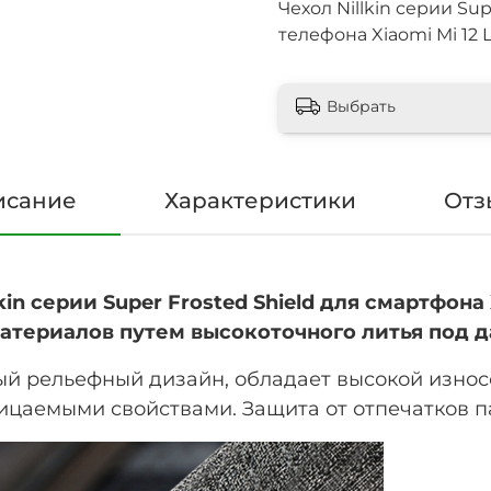
Чехол Nillkin серии Su
телефона Xiaomi Mi 12 L
Выбрать
исание
Характеристики
Отз
in серии Super Frosted Shield для смартфона X
материалов путем высокоточного литья под 
ый рельефный дизайн, обладает высокой
износ
аемыми свойствами. Защита от отпечатков па