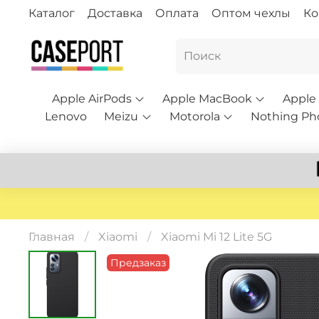
Каталог
Доставка
Оплата
Оптом чехлы
Ко
Apple AirPods
Apple MacBook
Apple
Lenovo
Meizu
Motorola
Nothing Ph
Главная
Xiaomi
Xiaomi Mi 12 Lite 5G
Предзаказ