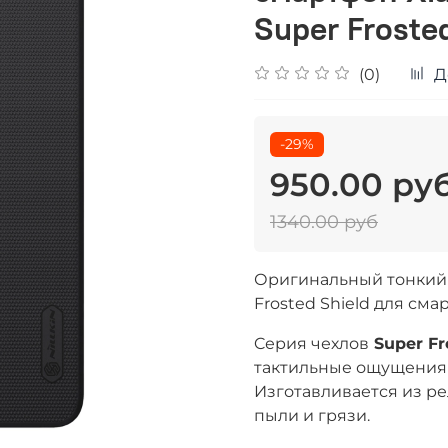
Super Froste
(0)
Д
-29%
950.00 ру
1340.00 руб
Оригинальный тонкий ч
Frosted Shield для сма
Cерия чехлов
Super Fr
тактильные ощущения
Изготавливается из ре
пыли и грязи.