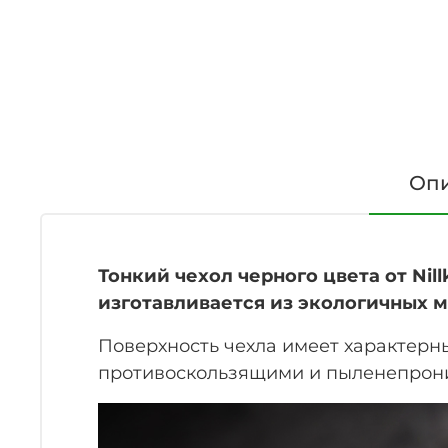
Оп
Тонкий чехол черного цвета от Nillk
изготавливается из экологичных 
Поверхность чехла имеет характерн
противоскользящими и пыленепрониц