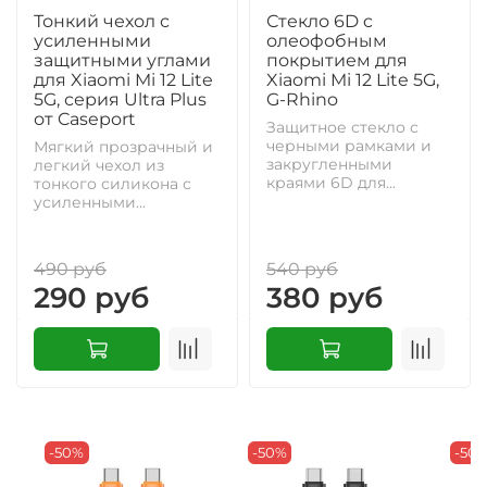
Тонкий чехол с
Стекло 6D c
усиленными
олеофобным
защитными углами
покрытием для
для Xiaomi Mi 12 Lite
Xiaomi Mi 12 Lite 5G,
5G, серия Ultra Plus
G-Rhino
от Caseport
Защитное стекло с
черными рамками и
Мягкий прозрачный и
закругленными
легкий чехол из
краями 6D для...
тонкого силикона с
усиленными...
490 руб
540 руб
290 руб
380 руб
-50%
-50%
-50