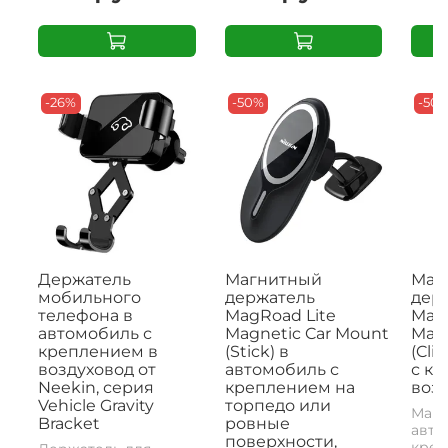
-26%
-50%
-50
Держатель
Магнитный
Маг
мобильного
держатель
дер
телефона в
MagRoad Lite
MagR
автомобиль с
Magnetic Car Mount
Magn
креплением в
(Stick) в
(Cli
воздуховод от
автомобиль с
с к
Neekin, серия
креплением на
возд
Vehicle Gravity
торпедо или
Магн
Bracket
ровные
авто
поверхности,
креп