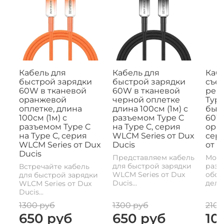
Кабель для
Кабель для
Кабе
быстрой зарядки
быстрой зарядки
съе
60W в тканевой
60W в тканевой
рем
оранжевой
черной оплетке
Type
оплетке, длина
длина 100см (1м) с
быс
100см (1м) с
разъемом Type C
60W,
разъемом Type C
на Type C, серия
ора
на Type C, серия
WLCM Series от Dux
сери
WLCM Series от Dux
Ducis
от D
Ducis
Представляем кабель
Моде
для быстрой зарядки
разъ
Встречайте кабель
WLCM Series от Dux
обои
для быстрой зарядки
Ducis...
делае
WLCM Series от Dux
Ducis...
1300 руб
1300 руб
2100
650 руб
650 руб
10