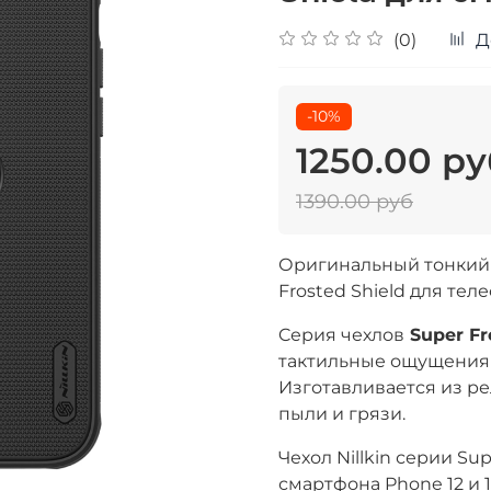
(0)
Д
-10%
1250.00 ру
1390.00 руб
Оригинальный тонкий ч
Frosted Shield для те
Cерия чехлов
Super Fr
тактильные ощущения
Изготавливается из ре
пыли и грязи.
Чехол Nillkin серии Su
смартфона Phone 12 и 1