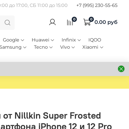
00 до 17:00, СБ 11:00 до 15:00
+7 (995) 230-55-65
0
0
0.00 руб
Google
Huawei
Infinix
IQOO
Samsung
Tecno
Vivo
Xiaomi
от Nillkin Super Frosted
мартфона iPhone 12 и 12 Pro