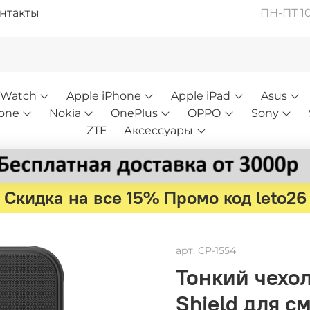
нтакты
ПН-ПТ 10:
 Watch
Apple iPhone
Apple iPad
Asus
one
Nokia
OnePlus
OPPO
Sony
ZTE
Аксессуары
Скидка на все 15% Промо код leto26
арт.
CP-1554
Тонкий чехол 
Shield для с