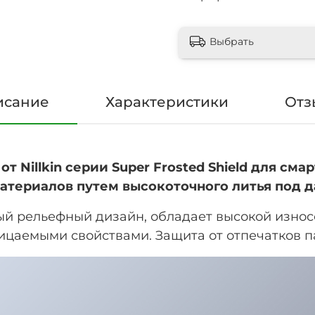
Выбрать
исание
Характеристики
Отз
т Nillkin серии Super Frosted Shield для смар
материалов путем высокоточного литья под 
ый рельефный дизайн, обладает высокой
износ
аемыми свойствами. Защита от отпечатков па