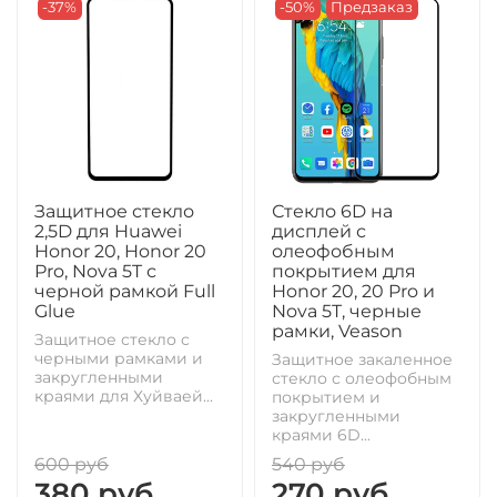
-37%
-50%
Предзаказ
Защитное стекло
Стекло 6D на
2,5D для Huawei
дисплей с
Honor 20, Honor 20
олеофобным
Pro, Nova 5T с
покрытием для
черной рамкой Full
Honor 20, 20 Pro и
Glue
Nova 5T, черные
рамки, Veason
Защитное стекло с
черными рамками и
Защитное закаленное
закругленными
стекло с олеофобным
краями для Хуйваей...
покрытием и
закругленными
краями 6D...
600 руб
540 руб
380 руб
270 руб