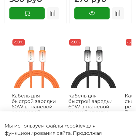
-50%
-50%
-50
Кабель для
Кабель для
Кабе
быстрой зарядки
быстрой зарядки
съе
60W в тканевой
60W в тканевой
рем
оранжевой
черной оплетке
Type
оплетке, длина
длина 100см (1м) с
быс
100см (1м) с
разъемом Type C
60W,
Мы используем файлы «cookie» для
разъемом Type C
на Type C, серия
ора
функционирования сайта. Продолжая
на Type C, серия
WLCM Series от Dux
сери