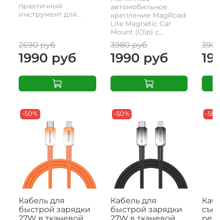
практичный
автомобильное
инструмент для...
крепление MagRoad
Lite Magnetic Car
Mount (Clip) с...
2690 руб
3980 руб
398
1990 руб
1990 руб
19
-50%
-50%
-50
Кабель для
Кабель для
Кабе
быстрой зарядки
быстрой зарядки
съе
27W в тканевой
27W в тканевой
рем