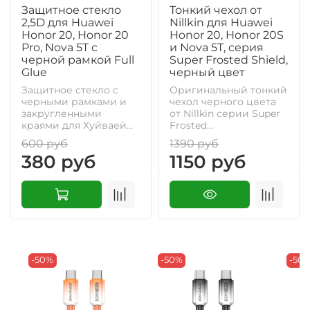
Защитное стекло
Тонкий чехол от
2,5D для Huawei
Nillkin для Huawei
Honor 20, Honor 20
Honor 20, Honor 20S
Pro, Nova 5T с
и Nova 5T, серия
черной рамкой Full
Super Frosted Shield,
Glue
черный цвет
Защитное стекло с
Оригинальный тонкий
черными рамками и
чехол черного цвета
закругленными
от Nillkin серии Super
краями для Хуйваей...
Frosted...
600 руб
1390 руб
380 руб
1150 руб
-50%
-50%
-50