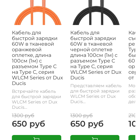
Кабель для
Кабель для
Кабе
быстрой зарядки
быстрой зарядки
съе
60W в тканевой
60W в тканевой
рем
оранжевой
черной оплетке
Type
оплетке, длина
длина 100см (1м) с
быс
100см (1м) с
разъемом Type C
60W,
разъемом Type C
на Type C, серия
ора
на Type C, серия
WLCM Series от Dux
сери
WLCM Series от Dux
Ducis
от D
Ducis
Представляем кабель
Моде
для быстрой зарядки
разъ
Встречайте кабель
WLCM Series от Dux
обои
для быстрой зарядки
Ducis...
делае
WLCM Series от Dux
Ducis...
1300 руб
1300 руб
2100
650 руб
650 руб
10