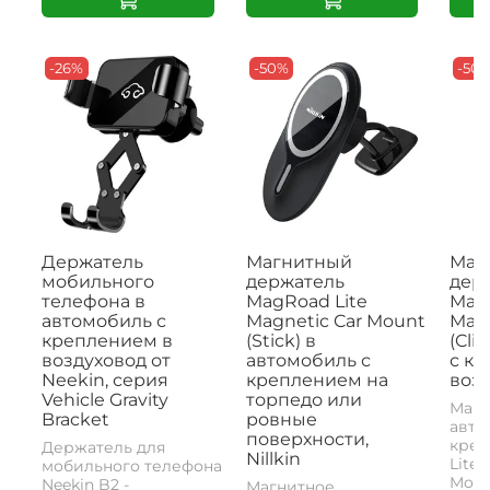
-26%
-50%
-50
Держатель
Магнитный
Маг
мобильного
держатель
дер
телефона в
MagRoad Lite
MagR
автомобиль с
Magnetic Car Mount
Magn
креплением в
(Stick) в
(Cli
воздуховод от
автомобиль с
с к
Neekin, серия
креплением на
возд
Vehicle Gravity
торпедо или
Магн
Bracket
ровные
авто
поверхности,
креп
Держатель для
Nillkin
Lite 
мобильного телефона
Mount
Neekin B2 -
Магнитное