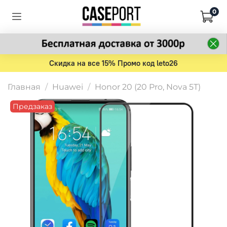
0
Скидка на все 15% Промо код leto26
Главная
Huawei
Honor 20 (20 Pro, Nova 5T)
Предзаказ