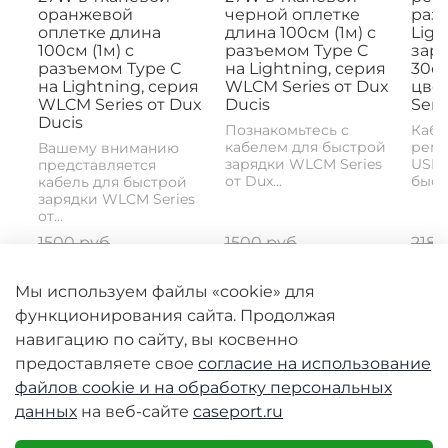
оранжевой
черной оплетке
раз
оплетке длина
длина 100см (1м) с
Ligh
100см (1м) с
разъемом Type C
заря
разъемом Type C
на Lightning, серия
30с
на Lightning, серия
WLCM Series от Dux
цвет
WLCM Series от Dux
Ducis
Seri
Ducis
Познакомьтесь с
Кабе
кабелем для быстрой
реме
Вашему вниманию
зарядки WLCM Series
USB-
представляется
от Dux...
быстр
кабель для быстрой
зарядки WLCM Series
от...
1500 руб
1500 руб
2180
750 руб
750 руб
10
Мы используем файлы «cookie» для
функционирования сайта. Продолжая
навигацию по сайту, вы косвенно
предоставляете свое
согласие на использование
файлов cookie и
на обработку персональных
данных
на веб-сайте
caseport.ru