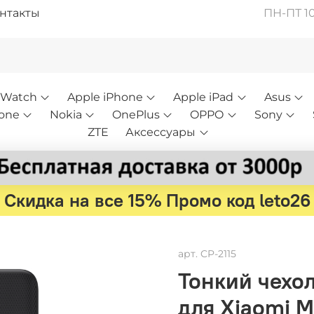
нтакты
ПН-ПТ 10:
 Watch
Apple iPhone
Apple iPad
Asus
one
Nokia
OnePlus
OPPO
Sony
ZTE
Аксессуары
Скидка на все 15% Промо код leto26
арт.
CP-2115
Тонкий чехол
для Xiaomi Mi