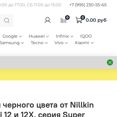
00 до 17:00, СБ 11:00 до 15:00
+7 (995) 230-55-65
0
0
0.00 руб
Google
Huawei
Infinix
IQOO
Samsung
Tecno
Vivo
Xiaomi
 черного цвета от Nillkin
 12 и 12X, серия Super