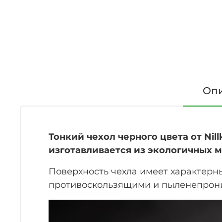
Оп
Тонкий чехол черного цвета от Nillk
изготавливается из экологичных 
Поверхность чехла имеет характерн
противоскользящими и пыленепрониц