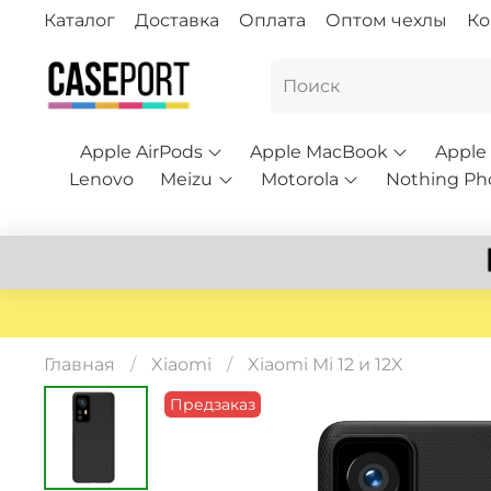
Каталог
Доставка
Оплата
Оптом чехлы
Ко
Apple AirPods
Apple MacBook
Apple
Lenovo
Meizu
Motorola
Nothing Ph
Главная
Xiaomi
Xiaomi Mi 12 и 12X
Предзаказ