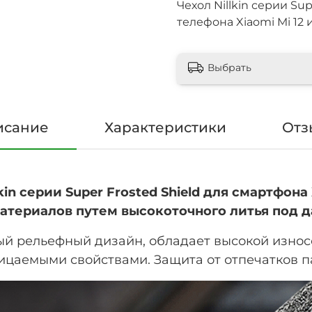
Чехол Nillkin серии Su
телефона Xiaomi Mi 12 и
Выбрать
исание
Характеристики
Отз
in серии Super Frosted Shield для смартфона X
материалов путем высокоточного литья под 
ый рельефный дизайн, обладает высокой износ
аемыми свойствами. Защита от отпечатков па