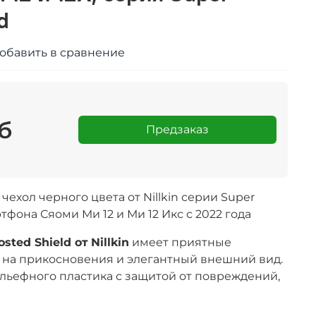
d
обавить в сравнение
б
Предзаказ
ехол черного цвета от Nillkin серии Super
ртфона Сяоми Ми 12 и Ми 12 Икс с 2022 года
osted Shield от
Nillkin
имеет приятные
на прикосновения и элегантный внешний вид.
льефного пластика с защитой от повреждений,