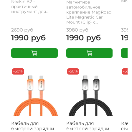
Mount
Neekin B2 -
Магнитное
практичный
автомобильное
инструмент для...
крепление MagRoad
Lite Magnetic Car
Mount (Clip) с...
2690 руб
3980 руб
398
1990 руб
1990 руб
19
-50%
-50%
-50
Кабель для
Кабель для
Кабе
быстрой зарядки
быстрой зарядки
съе