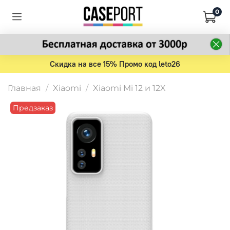
0
Скидка на все 15% Промо код leto26
Главная
Xiaomi
Xiaomi Mi 12 и 12X
Предзаказ