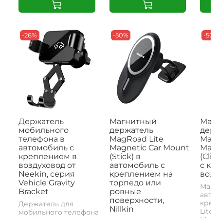
-26%
-50%
-50
Держатель
Магнитный
Маг
мобильного
держатель
дер
телефона в
MagRoad Lite
MagR
автомобиль с
Magnetic Car Mount
Magn
креплением в
(Stick) в
(Cli
воздуховод от
автомобиль с
с к
Neekin, серия
креплением на
возд
Vehicle Gravity
торпедо или
Магн
Bracket
ровные
авто
поверхности,
креп
Держатель для
Nillkin
Lite 
мобильного телефона