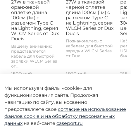
27W в тканевой
27W в тканевой
рем
оранжевой
черной оплетке
раз
оплетке длина
длина 100см (1м) с
Ligh
100см (1м) с
разъемом Type C
заря
разъемом Type C
на Lightning, серия
30с
на Lightning, серия
WLCM Series от Dux
цвет
WLCM Series от Dux
Ducis
Seri
Ducis
Познакомьтесь с
Кабе
кабелем для быстрой
реме
Вашему вниманию
зарядки WLCM Series
USB-
представляется
от Dux...
быстр
кабель для быстрой
зарядки WLCM Series
от...
1500 руб
1500 руб
2180
750 руб
750 руб
10
Мы используем файлы «cookie» для
функционирования сайта. Продолжая
навигацию по сайту, вы косвенно
предоставляете свое
согласие на использование
файлов cookie и
на обработку персональных
данных
на веб-сайте
caseport.ru