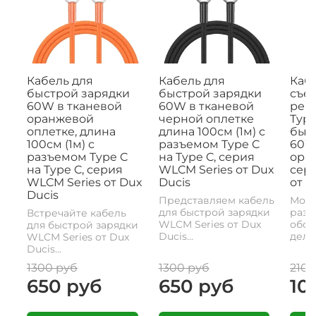
Кабель для
Кабель для
Кабе
быстрой зарядки
быстрой зарядки
съе
60W в тканевой
60W в тканевой
рем
оранжевой
черной оплетке
Type
оплетке, длина
длина 100см (1м) с
быс
100см (1м) с
разъемом Type C
60W,
разъемом Type C
на Type C, серия
ора
на Type C, серия
WLCM Series от Dux
сери
WLCM Series от Dux
Ducis
от D
Ducis
Представляем кабель
Моде
для быстрой зарядки
разъ
Встречайте кабель
WLCM Series от Dux
обои
для быстрой зарядки
Ducis...
делае
WLCM Series от Dux
Ducis...
1300 руб
1300 руб
2100
650 руб
650 руб
10