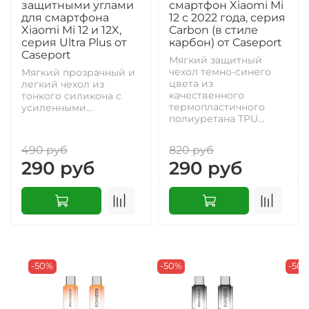
защитными углами
смартфон Xiaomi Mi
для смартфона
12 с 2022 года, серия
Xiaomi Mi 12 и 12X,
Carbon (в стиле
серия Ultra Plus от
карбон) от Caseport
Caseport
Мягкий защитный
чехол темно-синего
Мягкий прозрачный и
цвета из
легкий чехол из
качественного
тонкого силикона с
термопластичного
усиленными...
полиуретана TPU...
490 руб
820 руб
290 руб
290 руб
-50%
-50%
-50