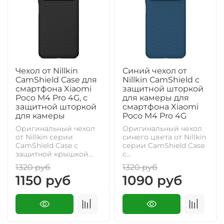
Чехол от Nillkin
Синий чехол от
CamShield Case для
Nillkin CamShield с
смартфона Xiaomi
защитной шторкой
Poco M4 Pro 4G, с
для камеры для
защитной шторкой
смартфона Xiaomi
для камеры
Poco M4 Pro 4G
Оригинальный чехол
Оригинальный чехол
от Nillkin серии
синего цвета от Nillkin
CamShield Case с
серии CamShield Case
защитной крышкой...
с...
1320 руб
1320 руб
1150 руб
1090 руб