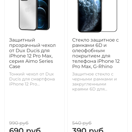
Защитный
Стекло защитное с
прозрачный чехол
рамками 6D и
от Dux Ducis для
олеофобным
iPhone 12 Pro Max,
покрытием для
серия Aimo Series
телефона iPhone 12
Case
Pro Max, G-Rhino
Тонкий чехол от Dux
Защитное стекло с
Ducis для смартфона
черными рамками и
iPhone 12 Pro...
закругленными
краями 6D для...
990 руб
540 руб
690 руб
390 руб