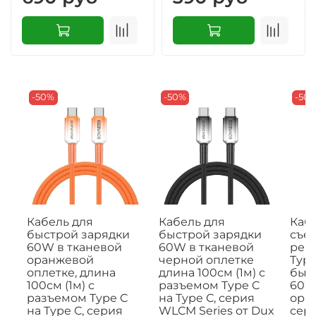
-50%
-50%
-50
Кабель для
Кабель для
Кабе
быстрой зарядки
быстрой зарядки
съе
60W в тканевой
60W в тканевой
рем
оранжевой
черной оплетке
Type
оплетке, длина
длина 100см (1м) с
быс
100см (1м) с
разъемом Type C
60W,
разъемом Type C
на Type C, серия
ора
на Type C, серия
WLCM Series от Dux
сери