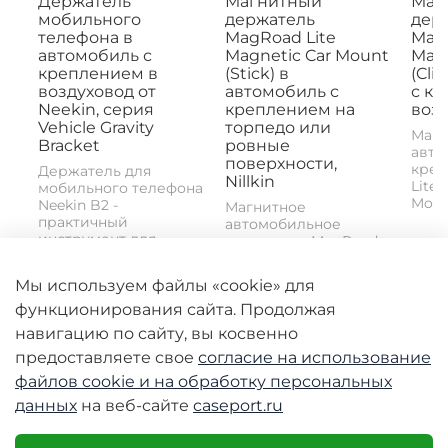
Держатель
Магнитный
Маг
мобильного
держатель
дер
телефона в
MagRoad Lite
MagR
автомобиль с
Magnetic Car Mount
Magn
креплением в
(Stick) в
(Cli
воздуховод от
автомобиль с
с к
Neekin, серия
креплением на
возд
Vehicle Gravity
торпедо или
Магн
Bracket
ровные
авто
поверхности,
креп
Держатель для
Nillkin
Lite 
мобильного телефона
Mount
Neekin B2 -
Магнитное
практичный
автомобильное
инструмент для...
крепление MagRoad
Lite Magnetic Car
Mount (Clip) с...
Мы используем файлы «cookie» для
2690 руб
3980 руб
398
функционирования сайта. Продолжая
1990 руб
1990 руб
19
навигацию по сайту, вы косвенно
предоставляете свое
согласие на использование
файлов cookie и
на обработку персональных
данных
на веб-сайте
caseport.ru
-50%
-50%
-50