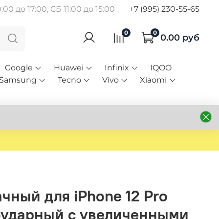
00 до 17:00, СБ 11:00 до 15:00
+7 (995) 230-55-65
0
0
0.00 руб
Google
Huawei
Infinix
IQOO
Samsung
Tecno
Vivo
Xiaomi
чный для iPhone 12 Pro
оударный с увеличенными