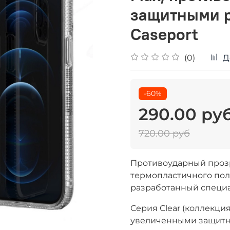
защитными р
Caseport
(0)
Д
-60%
290.00 ру
720.00 руб
Противоударный прозр
термопластичного поли
разработанный специ
Серия Clear (коллекци
увеличенными защитны