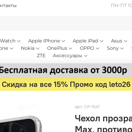
нтакты
ПН-ПТ 10:
 Watch
Apple iPhone
Apple iPad
Asus
one
Nokia
OnePlus
OPPO
Sony
ZTE
Аксессуары
Скидка на все 15% Промо код leto26
арт.
CP-1541
Чехол прозра
Max, против