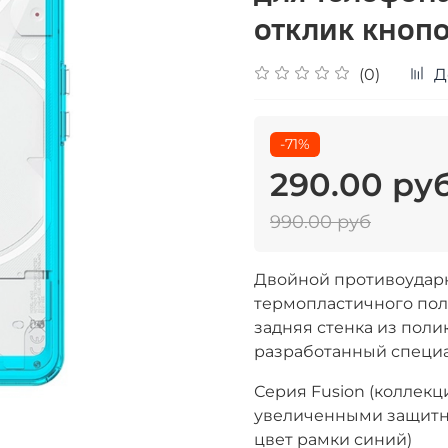
отклик кнопо
(0)
Д
-71%
290.00 ру
990.00 руб
Двойной противоударн
термопластичного пол
задняя стенка из полик
разработанный специал
Серия Fusion (коллекц
увеличенными защитны
цвет рамки синий)