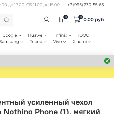
00 до 17:00, СБ 11:00 до 15:00
+7 (995) 230-55-65
0
0
0.00 руб
Google
Huawei
Infinix
IQOO
Samsung
Tecno
Vivo
Xiaomi
нтный усиленный чехол
 Nothing Phone (1), мягкий