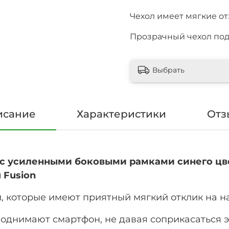
Чехол имеет мягкие о
Прозрачный чехол подх
Выбрать
исание
Характеристики
Отз
с усиленными боковыми рамками синего цве
я Fusion
и, которые имеют приятный мягкий отклик на н
однимают смартфон, не давая соприкасаться э