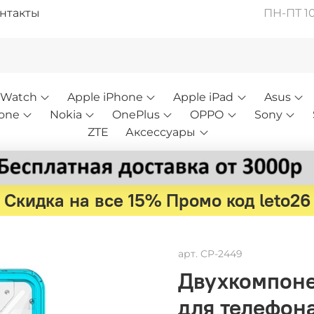
нтакты
ПН-ПТ 10:
 Watch
Apple iPhone
Apple iPad
Asus
one
Nokia
OnePlus
OPPO
Sony
ZTE
Аксессуары
Скидка на все 15% Промо код leto26
арт.
CP-2449
Двухкомпоне
для телефона