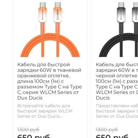
Кабель для быстрой
Кабель для быс
зарядки 60W в тканевой
зарядки 60W в 
оранжевой оплетке,
черной оплетке
длина 100см (1м) с
100см (1м) с ра
разъемом Type C на Type
Type C на Type C
C, серия WLCM Series от
WLCM Series от 
Dux Ducis
Ducis
Встречайте кабель для
Представляем каб
быстрой зарядки WLCM
быстрой зарядки
Series от Dux Ducis...
Series от Dux Ducis.
1300 руб
1300 руб
650 руб
650 руб