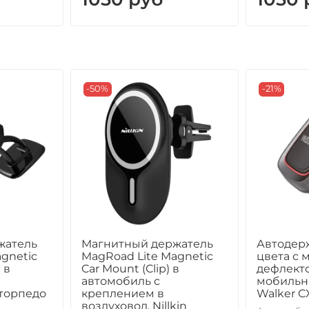
-50%
-21%
жатель
Магнитный держатель
Автодер
gnetic
MagRoad Lite Magnetic
цвета с 
 в
Car Mount (Clip) в
дефлект
автомобиль с
мобильн
торпедо
креплением в
Walker C
воздуховод, Nillkin