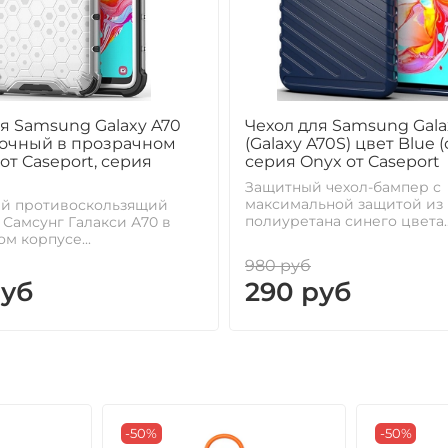
я Samsung Galaxy A70
Чехол для Samsung Gala
очный в прозрачном
(Galaxy A70S) цвет Blue 
от Caseport, серия
серия Onyx от Caseport
Защитный чехол-бампер с
максимальной защитой из 
й противоскользящий
полиуретана синего цвета..
 Самсунг Галакси А70 в
м корпусе...
980 руб
руб
290 руб
-50%
-50%