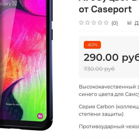
от Caseport
(0)
Д
-60%
290.00 ру
730.00 руб
Высококачественный з
синего цвета для Самс
Серия Carbon (коллекц
степени защиты)
Противоударный чехол 