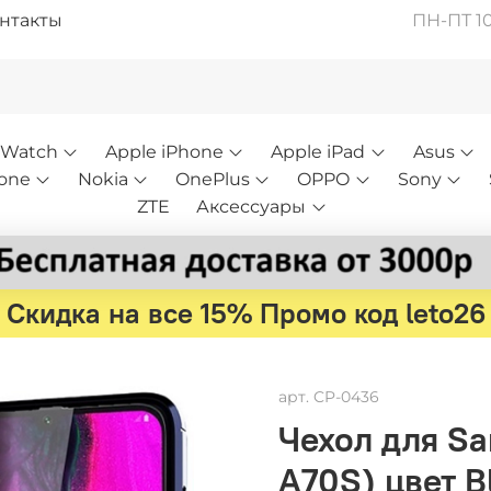
нтакты
ПН-ПТ 10:
 Watch
Apple iPhone
Apple iPad
Asus
one
Nokia
OnePlus
OPPO
Sony
ZTE
Аксессуары
Скидка на все 15% Промо код leto26
арт.
CP-0436
Чехол для Sa
A70S) цвет B