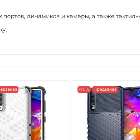
 портов, динамиков и камеры, а также тактиль
ку.
едзаказ
-70%
Предзаказ