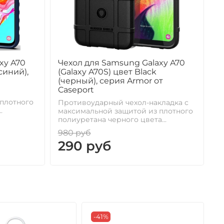
xy A70
Чехол для Samsung Galaxy A70
Ч
(синий),
(Galaxy A70S) цвет Black
(
(черный), серия Armor от
(
Caseport
C
плотного
Противоударный чехол-накладка с
В
.
максимальной защитой из плотного
ч
полиуретана черного цвета...
ч
980 руб
7
290 руб
-41%