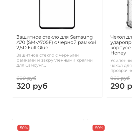
Защитное стекло для Samsung
Чехол дл
A70 (SM-A705F) с черной рамкой
ударопр
2,5D Full Glue
корпусе 
Honey
Защитное стекло с черными
рамками и закругленными краями
Усиленны
для Самсунг...
чехол для
прозрачно
600 руб
960 руб
320 руб
290 
-50%
-50%