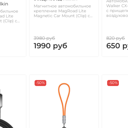
Автомоби
lkin
Walker CX
Магнитное автомобильное
с прищеп
крепление MagRoad Lite
обильное
воздуховод
Magnetic Car Mount (Clip) с...
d Lite
(Clip) с...
3980 руб
820 руб
1990 руб
650 
-50%
-50%