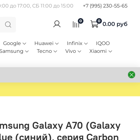
00 до 17:00, СБ 11:00 до 15:00
+7 (995) 230-55-65
0
0
0.00 руб
Google
Huawei
Infinix
IQOO
Samsung
Tecno
Vivo
Xiaomi
msung Galaxy A70 (Galaxy
lue (синий), серия Carbon