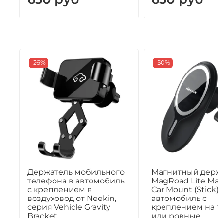
-26%
-50%
Держатель мобильного
Магнитный дер
телефона в автомобиль
MagRoad Lite Ma
с креплением в
Car Mount (Stick)
воздуховод от Neekin,
автомобиль с
серия Vehicle Gravity
креплением на 
Bracket
или ровные