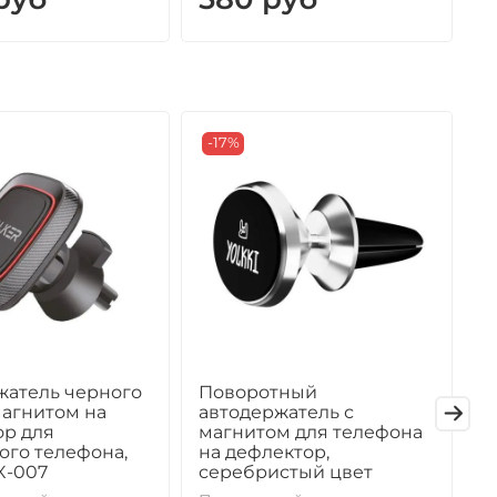
-17%
жатель черного
Поворотный
П
магнитом на
автодержатель с
а
ор для
магнитом для телефона
м
ого телефона,
на дефлектор,
н
X-007
серебристый цвет
П