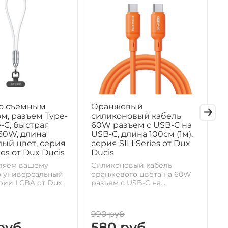
со съемным
Оранжевый
С
м, разъем Type-
силиконовый кабель
6
e-C, быстрая
60W разъем с USB-C на
U
60W, длина
USB-C, длина 100см (1м),
с
лый цвет, серия
серия SILI Series от Dux
D
ies от Dux Ducis
Ducis
С
р
ляем вашему
Силиконовый кабель
д
 универсальный
оранжевого цвета на 60W
рии LCBA от Dux
разъем с USB-C на...
990 руб
9
руб
580 руб