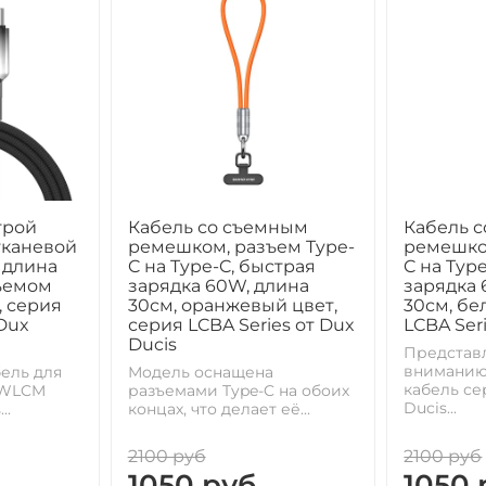
трой
Кабель со съемным
Кабель 
тканевой
ремешком, разъем Type-
ремешко
 длина
C на Type-C, быстрая
C на Typ
зъемом
зарядка 60W, длина
зарядка 
, серия
30см, оранжевый цвет,
30см, бе
Dux
серия LCBA Series от Dux
LCBA Ser
Ducis
Представ
вниманию
ель для
Модель оснащена
кабель се
 WLCM
разъемами Type-C на обоих
Ducis...
..
концах, что делает её...
2100 руб
2100 руб
1050 руб
1050 