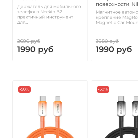
поверхности, Nil
Держатель для мобильного
телефона Neekin B2 -
Магнитное автом
практичный инструмент
крепление MagRoa
для...
Magnetic Car Mount 
2690 руб
3980 руб
1990 руб
1990 руб
-50%
-50%