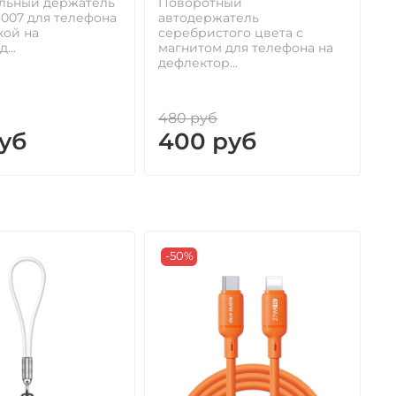
а
льный держатель
Поворотный
д
-007 для телефона
автодержатель
П
кой на
серебристого цвета с
...
магнитом для телефона на
дефлектор...
480 руб
4
руб
400 руб
-50%