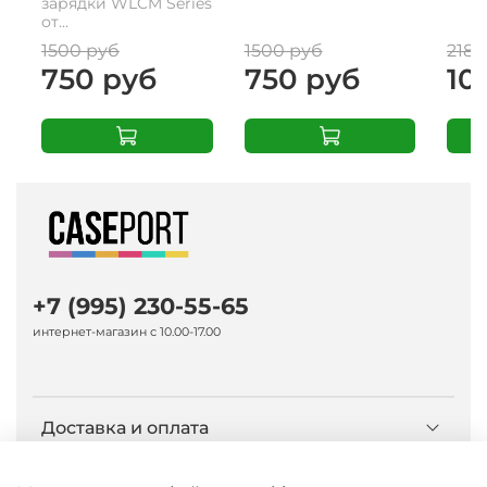
зарядки WLCM Series
от...
1500 руб
1500 руб
2180
750 руб
750 руб
10
+7 (995) 230-55-65
интернет-магазин с 10.00-17.00
Доставка и оплата