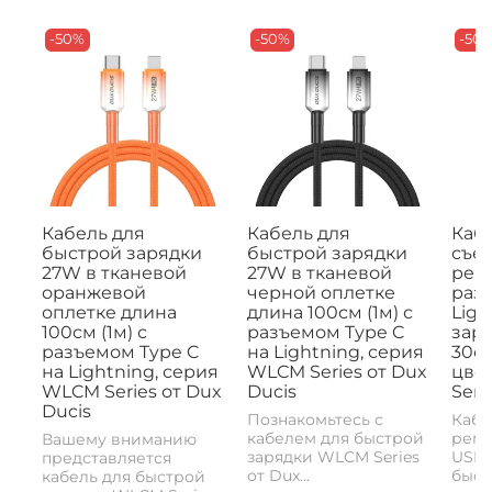
-50%
-50%
-50
Кабель для
Кабель для
Кабе
быстрой зарядки
быстрой зарядки
съе
27W в тканевой
27W в тканевой
рем
оранжевой
черной оплетке
раз
оплетке длина
длина 100см (1м) с
Ligh
100см (1м) с
разъемом Type C
заря
разъемом Type C
на Lightning, серия
30с
на Lightning, серия
WLCM Series от Dux
цвет
WLCM Series от Dux
Ducis
Seri
Ducis
Познакомьтесь с
Кабе
кабелем для быстрой
реме
Вашему вниманию
зарядки WLCM Series
USB-
представляется
от Dux...
быстр
кабель для быстрой