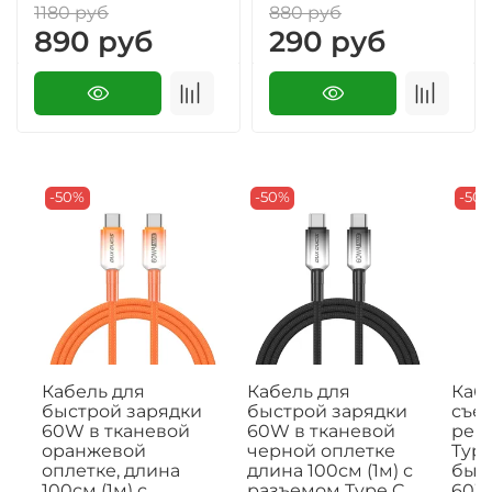
1180 руб
880 руб
890 руб
290 руб
-50%
-50%
-50
Кабель для
Кабель для
Кабе
быстрой зарядки
быстрой зарядки
съе
60W в тканевой
60W в тканевой
рем
оранжевой
черной оплетке
Type
оплетке, длина
длина 100см (1м) с
быс
100см (1м) с
разъемом Type C
60W,