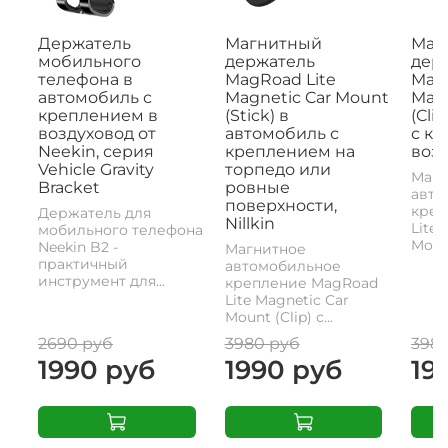
Держатель
Магнитный
Маг
мобильного
держатель
дер
телефона в
MagRoad Lite
MagR
автомобиль с
Magnetic Car Mount
Magn
креплением в
(Stick) в
(Cli
воздуховод от
автомобиль с
с к
Neekin, серия
креплением на
возд
Vehicle Gravity
торпедо или
Магн
Bracket
ровные
авто
поверхности,
креп
Держатель для
Nillkin
Lite 
мобильного телефона
Mount
Neekin B2 -
Магнитное
практичный
автомобильное
инструмент для...
крепление MagRoad
Lite Magnetic Car
Mount (Clip) с...
2690 руб
3980 руб
398
1990 руб
1990 руб
19