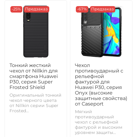
-25%
Предзаказ
-67%
Предзаказ
Тонкий жесткий
Чехол
чехол от Nillkin для
противоударный с
смартфона Huawei
рельефной
P30, серия Super
фактурой для
Frosted Shield
Huawei P30, серия
Onyx (высокие
Оригинальный тонкий
защитные свойства)
чехол черного цвета
от Caseport
от Nillkin серии Super
Frosted...
Мягкий
противоударный
чехол с рельефной
фактурой и высоким
уровнем защиты...