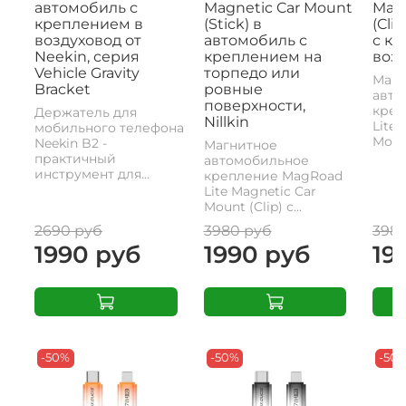
автомобиль с
Magnetic Car Mount
Magn
креплением в
(Stick) в
(Cli
воздуховод от
автомобиль с
с к
Neekin, серия
креплением на
возд
Vehicle Gravity
торпедо или
Магн
Bracket
ровные
авто
поверхности,
креп
Держатель для
Nillkin
Lite 
мобильного телефона
Mount
Neekin B2 -
Магнитное
практичный
автомобильное
инструмент для...
крепление MagRoad
Lite Magnetic Car
Mount (Clip) с...
2690 руб
3980 руб
398
1990 руб
1990 руб
19
-50%
-50%
-50