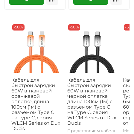
-50%
-50%
-50
Кабель для
Кабель для
Кабе
быстрой зарядки
быстрой зарядки
съе
60W в тканевой
60W в тканевой
рем
оранжевой
черной оплетке
Type
оплетке, длина
длина 100см (1м) с
быс
100см (1м) с
разъемом Type C
60W,
разъемом Type C
на Type C, серия
ора
на Type C, серия
WLCM Series от Dux
сери
WLCM Series от Dux
Ducis
от D
Ducis
Представляем кабель
Моде