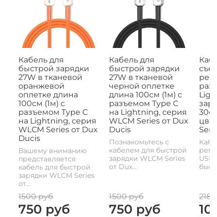
Кабель для
Кабель для
Кабе
быстрой зарядки
быстрой зарядки
съе
27W в тканевой
27W в тканевой
рем
оранжевой
черной оплетке
раз
оплетке длина
длина 100см (1м) с
Ligh
100см (1м) с
разъемом Type C
заря
разъемом Type C
на Lightning, серия
30с
на Lightning, серия
WLCM Series от Dux
цвет
WLCM Series от Dux
Ducis
Seri
Ducis
Познакомьтесь с
Кабе
кабелем для быстрой
реме
Вашему вниманию
зарядки WLCM Series
USB-
представляется
от Dux...
быстр
кабель для быстрой
зарядки WLCM Series
от...
1500 руб
1500 руб
2180
750 руб
750 руб
10