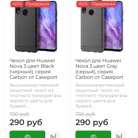
-60%
Предзаказ
-60%
Предзаказ
Чехол для Huawei
Чехол для Huawei
Nova 3 цвет Black
Nova 3 цвет Gray
(черный), серия
(серый), серия
Carbon от Caseport
Carbon от Caseport
Высококачественный
Высококачественный
защитный чехол из
защитный чехол из
плотного полиуретана
плотного полиуретана
черного цвета для
серого цвета для
Хуавей...
Хуавей...
730 руб
730 руб
290 руб
290 руб