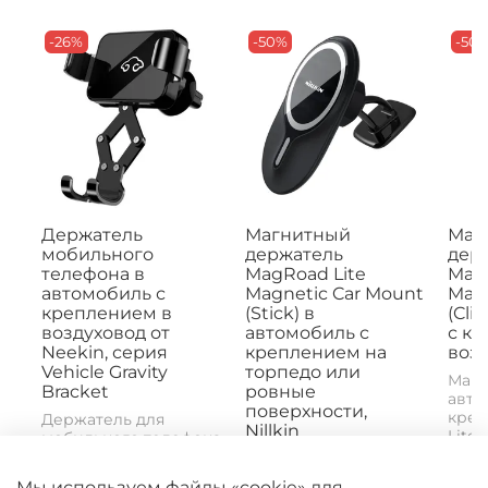
-26%
-50%
-50
Держатель
Магнитный
Маг
мобильного
держатель
дер
телефона в
MagRoad Lite
MagR
автомобиль с
Magnetic Car Mount
Magn
креплением в
(Stick) в
(Cli
воздуховод от
автомобиль с
с к
Neekin, серия
креплением на
возд
Vehicle Gravity
торпедо или
Магн
Bracket
ровные
авто
поверхности,
креп
Держатель для
Nillkin
Lite 
мобильного телефона
Mount
Neekin B2 -
Магнитное
практичный
автомобильное
Мы используем файлы «cookie» для