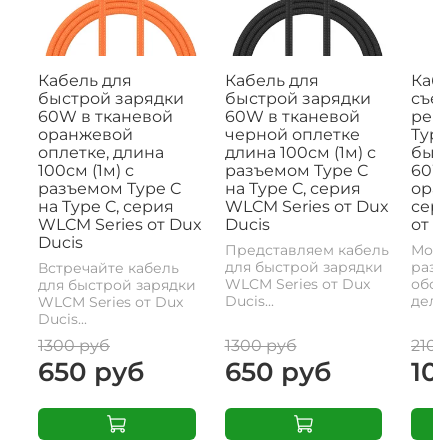
Кабель для
Кабель для
Кабе
быстрой зарядки
быстрой зарядки
съе
60W в тканевой
60W в тканевой
рем
оранжевой
черной оплетке
Type
оплетке, длина
длина 100см (1м) с
быс
100см (1м) с
разъемом Type C
60W,
разъемом Type C
на Type C, серия
ора
на Type C, серия
WLCM Series от Dux
сери
WLCM Series от Dux
Ducis
от D
Ducis
Представляем кабель
Моде
для быстрой зарядки
разъ
Встречайте кабель
WLCM Series от Dux
обои
для быстрой зарядки
Ducis...
делае
WLCM Series от Dux
Ducis...
1300 руб
1300 руб
2100
650 руб
650 руб
10