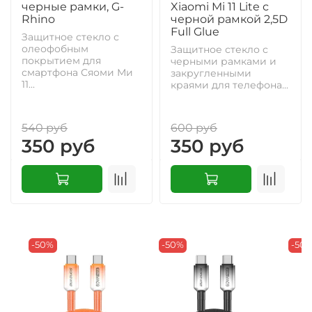
черные рамки, G-
Xiaomi Mi 11 Lite с
Rhino
черной рамкой 2,5D
Full Glue
Защитное стекло с
олеофобным
Защитное стекло с
покрытием для
черными рамками и
смартфона Сяоми Ми
закругленными
11...
краями для телефона...
540 руб
600 руб
350 руб
350 руб
-50%
-50%
-50