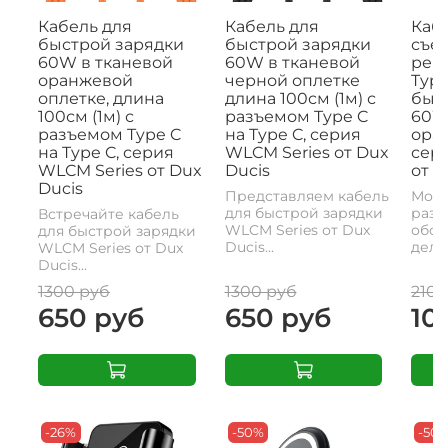
Кабель для
Кабель для
Кабе
быстрой зарядки
быстрой зарядки
съе
60W в тканевой
60W в тканевой
рем
оранжевой
черной оплетке
Type
оплетке, длина
длина 100см (1м) с
быс
100см (1м) с
разъемом Type C
60W,
разъемом Type C
на Type C, серия
ора
на Type C, серия
WLCM Series от Dux
сери
WLCM Series от Dux
Ducis
от D
Ducis
Представляем кабель
Моде
для быстрой зарядки
разъ
Встречайте кабель
WLCM Series от Dux
обои
для быстрой зарядки
Ducis...
делае
WLCM Series от Dux
Ducis...
1300 руб
1300 руб
2100
650 руб
650 руб
10
-26%
-50%
-50