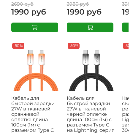
2690 руб
3980 руб
398
1990 руб
1990 руб
19
-50%
-50%
-50
Кабель для
Кабель для
Кабе
быстрой зарядки
быстрой зарядки
съе
27W в тканевой
27W в тканевой
рем
оранжевой
черной оплетке
раз
оплетке длина
длина 100см (1м) с
Ligh
100см (1м) с
разъемом Type C
заря
разъемом Type C
на Lightning, серия
30с