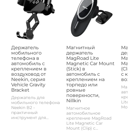
Держатель
Магнитный
Маг
мобильного
держатель
дер
телефона в
MagRoad Lite
MagR
автомобиль с
Magnetic Car Mount
Magn
креплением в
(Stick) в
(Cli
воздуховод от
автомобиль с
с к
Neekin, серия
креплением на
возд
Vehicle Gravity
торпедо или
Магн
Bracket
ровные
авто
поверхности,
креп
Держатель для
Nillkin
Lite 
мобильного телефона
Mount
Neekin B2 -
Магнитное
практичный
автомобильное
инструмент для...
крепление MagRoad
Lite Magnetic Car
Mount (Clip) с...