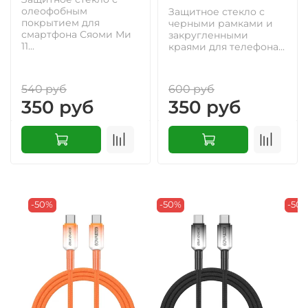
олеофобным
Защитное стекло с
покрытием для
черными рамками и
смартфона Сяоми Ми
закругленными
11...
краями для телефона...
540 руб
600 руб
350 руб
350 руб
-50%
-50%
-50