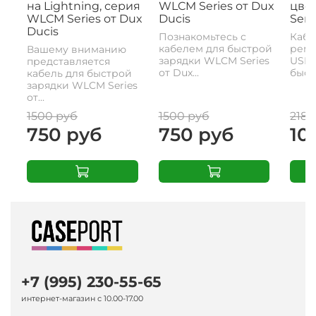
на Lightning, серия
WLCM Series от Dux
цвет
WLCM Series от Dux
Ducis
Seri
Ducis
Познакомьтесь с
Кабе
кабелем для быстрой
реме
Вашему вниманию
зарядки WLCM Series
USB-
представляется
от Dux...
быстр
кабель для быстрой
зарядки WLCM Series
от...
1500 руб
1500 руб
2180
750 руб
750 руб
10
+7 (995) 230-55-65
интернет-магазин с 10.00-17.00