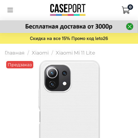
0
Скидка на все 15% Промо код leto26
Главная
Xiaomi
Xiaomi Mi 11 Lite
Предзаказ