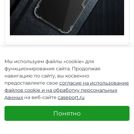
Характеристики
Мы используем файлы «cookie» для
функционирования сайта. Продолжая
навигацию по сайту, вы косвенно
Отзывы
предоставляете свое
согласие на использование
файлов cookie и
на обработку персональных
данных
на веб-сайте
caseport.ru
Аналогичные товары
Понятно
-30%
-28%