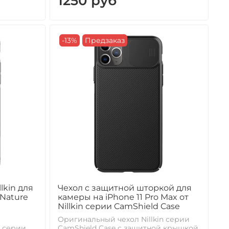
1250 руб
-13%
Предзаказ
lkin для
Чехол с защитной шторкой для
 Nature
камеры на iPhone 11 Pro Max от
Nillkin серии CamShield Case
Оригинальный чехол Nillkin серии
n серии
CamShield Case с защитной крышкой