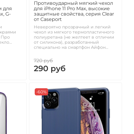
Противоударный мягкий чехол
 для
для iPhone 11 Pro Max, высокие
x, G-
защитные свойства, серия Clear
от Caseport
и
Невероятно прозрачный и легкий
 краями
чехол из мягкого термопластичного
 Про
полиуретана (не желтеет в отличии
кло...
от силикона), разработанный
специально на смартфон Айфон...
720 руб
290 руб
-60%