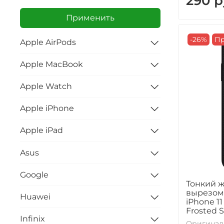
290 р
Применить
-26%
Пр
Apple AirPods
Apple MacBook
Apple Watch
Apple iPhone
Apple iPad
Asus
Google
Тонкий ж
вырезом 
Huawei
iPhone 11
Frosted S
Infinix
Оригинал