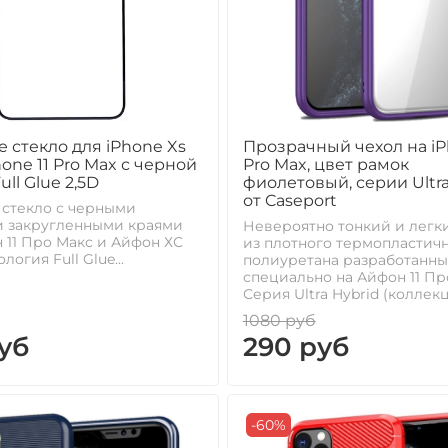
 стекло для iPhone Xs
Прозрачный чехол на iP
hone 11 Pro Max с черной
Pro Max, цвет рамок
ll Glue 2,5D
фиолетовый, серии Ultra
от Caseport
 стекло с черными
и закругленными краями
Невероятно тонкий и легк
 11 Про Макс и Айфон ХС
из плотного термопластич
логия Full Glue...
полиуретана разработанн
специально на Айфон 11 Пр
Серия Ultra Hybrid (коллекци
1080 руб
уб
290 руб
-60%