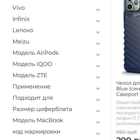
Vivo
Infinix
Lenovo
Meizu
Модель AirPods
Модель iQOO
Модель ZTE
Чехол дл
Применение
Blue (си
Caseport
Подходит для
Защитный
максималь
Размер циферблата
полиурета
Айфон 11 
Модель MacBook
(коллекция
код маркировки
980 руб