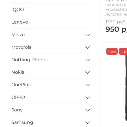
черного цв
Frosted S
IQOO
логотип н
1290 руб
Lenovo
950 р
Meizu
Motorola
-15%
Пр
Nothing Phone
Nokia
OnePlus
OPPO
Sony
Samsung