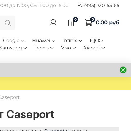
00 до 17:00, СБ 11:00 до 15:00
+7 (995) 230-55-65
0
0
0.00 руб
Google
Huawei
Infinix
IQOO
Samsung
Tecno
Vivo
Xiaomi
Caseport
т Caseport
интернет магазине
Caseport.ru
или по