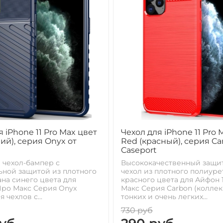
я iPhone 11 Pro Max цвет
Чехол для iPhone 11 Pro 
ний), серия Onyx от
Red (красный), серия Ca
Caseport
 чехол-бампер с
Высококачественный защи
ной защитой из плотного
чехол из плотного полиуре
на синего цвета для
красного цвета для Айфон 
Про Макс Серия Onyx
Макс Серия Carbon (колле
 чехлов с...
тонких и очень легких...
730 руб