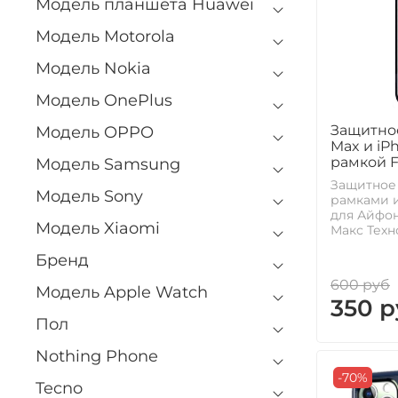
Модель планшета Huawei
Модель Motorola
Модель Nokia
Модель OnePlus
Защитное
Модель OPPO
Max и iP
рамкой Fu
Модель Samsung
Защитное
Модель Sony
рамками 
для Айфон
Модель Xiaomi
Макс Техно
Бренд
600 руб
Модель Apple Watch
350 р
Пол
Nothing Phone
-70%
Tecno