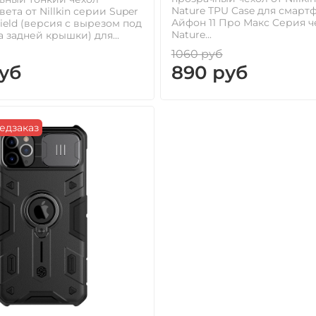
Nature TPU Case для смарт
ета от Nillkin серии Super
Айфон 11 Про Макс Cерия ч
hield (версия с вырезом под
Nature...
а задней крышки) для...
1060 руб
уб
890 руб
едзаказ