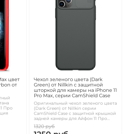
Max цвет
Чехол зеленого цвета (Dark
rbon от
Green) от Nillkin с защитной
шторкой для камеры на iPhone 11
Pro Max, серии CamShield Case
тный
тана
Оригинальный чехол зеленого цвета
11 Про
(Dark Green) от Nillkin серии
кция
CamShield Case с защитной крышкой
задней камеры для Айфон 11 Про...
1320 руб