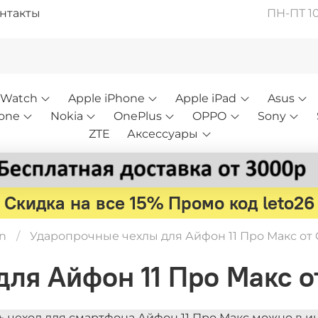
нтакты
ПН-ПТ 10:
 Watch
Apple iPhone
Apple iPad
Asus
one
Nokia
OnePlus
OPPO
Sony
ZTE
Аксессуары
Скидка на все 15% Промо код leto26
in
Ударопрочные чехлы для Айфон 11 Про Макс от 
ля Айфон 11 Про Макс о
ь чехол для смартфона Айфон 11 Про Макс можно в 