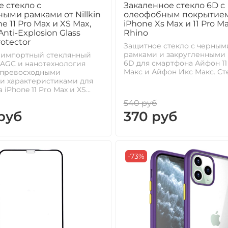
 стекло с
Закаленное стекло 6D с
ыми рамками от Nillkin
олеофобным покрытием
e 11 Pro Max и XS Max,
iPhone Xs Max и 11 Pro Ma
nti-Explosion Glass
Rhino
rotector
Защитное стекло с черным
рамками и закругленными
 импортный стеклянный
6D для смартфона Айфон 11
AGC и нанотехнология
Макс и Айфон Икс Макс. Сте
 превосходными
и характеристиками для
iPhone 11 Pro Max и XS...
540 руб
руб
370 руб
-73%