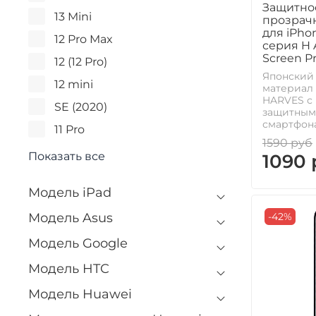
Защитное
13 Mini
прозрачн
для iPhon
12 Pro Max
серия H A
Screen P
12 (12 Pro)
Японский
12 mini
материал 
HARVES с
SE (2020)
защитным
смартфона 
11 Pro
1590 руб
Показать все
1090 
Модель iPad
-42%
Модель Asus
Модель Google
Модель HTC
Модель Huawei