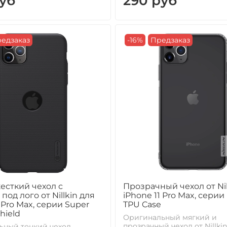
уб
290 руб
едзаказ
-16%
Предзаказ
есткий чехол с
Прозрачный чехол от Nil
под лого от Nillkin для
iPhone 11 Pro Max, серии
 Pro Max, серии Super
TPU Case
hield
Оригинальный мягкий и
прозрачный чехол от Nillki
ьный тонкий чехол