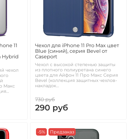
hone 11
Чехол для iPhone 11 Pro Max цвет
Blue (синий), серия Bevel от
 Hybrid
Caseport
Чехол с высокой степенью защиты
из плотного полиуретана синего
ий чехол
цвета для Айфон 11 Про Макс Серия
ного
Bevel (коллекция защитных чехлов-
ый
накладок...
о Макс
я...
730 руб
290 руб
-5%
Предзаказ