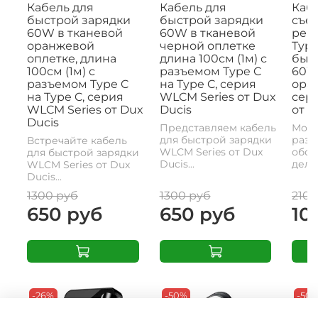
Кабель для
Кабель для
Кабе
быстрой зарядки
быстрой зарядки
съе
60W в тканевой
60W в тканевой
рем
оранжевой
черной оплетке
Type
оплетке, длина
длина 100см (1м) с
быс
100см (1м) с
разъемом Type C
60W,
разъемом Type C
на Type C, серия
ора
на Type C, серия
WLCM Series от Dux
сери
WLCM Series от Dux
Ducis
от D
Ducis
Представляем кабель
Моде
для быстрой зарядки
разъ
Встречайте кабель
WLCM Series от Dux
обои
для быстрой зарядки
Ducis...
делае
WLCM Series от Dux
Ducis...
1300 руб
1300 руб
2100
650 руб
650 руб
10
-26%
-50%
-50