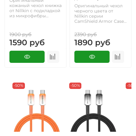
Оригинальный
кожаный чехол книжка
Оригинальный чехол
от Nillkin с подкладкой
черного цвета от
из микрофибры...
Nillkin серии
CamShield Armor Case...
1900 руб
2390 руб
1590 руб
1890 руб
-50%
-50%
-50