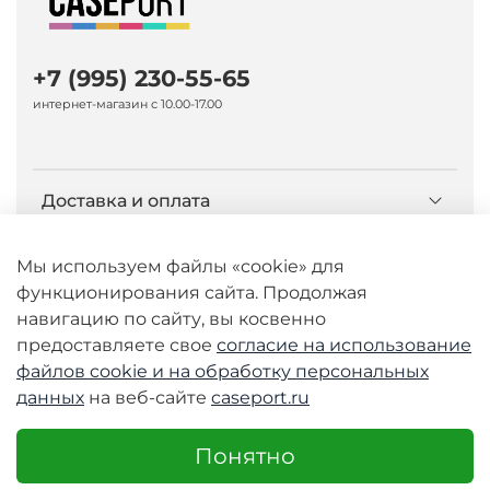
+7 (995) 230-55-65
интернет-магазин с 10.00-17.00
Доставка и оплата
О компании Caseport
Мы используем файлы «cookie» для
функционирования сайта. Продолжая
навигацию по сайту, вы косвенно
Бренд Nillkin
предоставляете свое
согласие на использование
файлов cookie и
на обработку персональных
данных
на веб-сайте
caseport.ru
© 2026 Любое использование контента без
письменного разрешения запрещено
Понятно