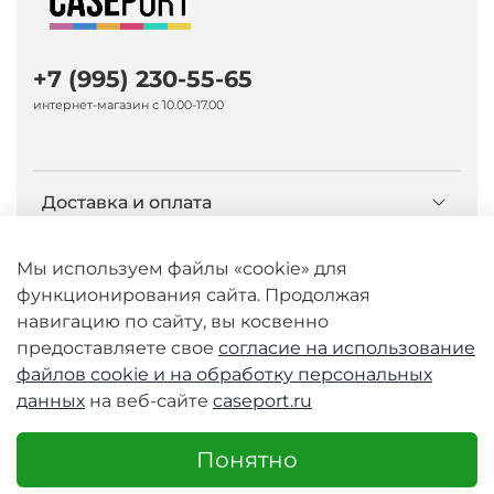
+7 (995) 230-55-65
интернет-магазин с 10.00-17.00
Доставка и оплата
О компании Caseport
Мы используем файлы «cookie» для
функционирования сайта. Продолжая
навигацию по сайту, вы косвенно
Бренд Nillkin
предоставляете свое
согласие на использование
файлов cookie и
на обработку персональных
данных
на веб-сайте
caseport.ru
© 2026 Любое использование контента без
письменного разрешения запрещено
Понятно