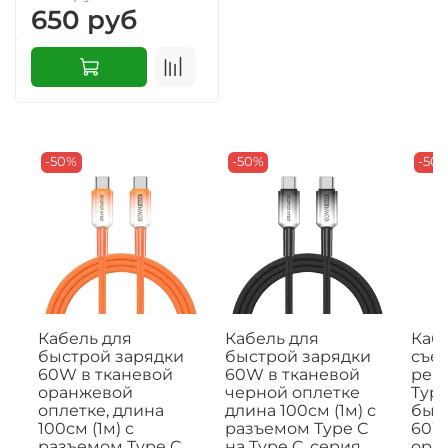
650 руб
-50%
-50%
-50
Кабель для
Кабель для
Кабе
быстрой зарядки
быстрой зарядки
съе
60W в тканевой
60W в тканевой
рем
оранжевой
черной оплетке
Type
оплетке, длина
длина 100см (1м) с
быс
100см (1м) с
разъемом Type C
60W,
разъемом Type C
на Type C, серия
ора