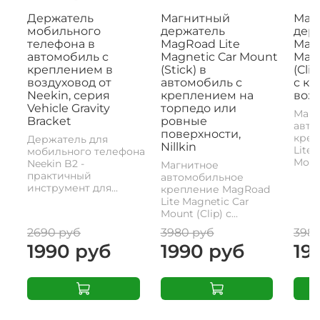
Держатель
Магнитный
Маг
мобильного
держатель
дер
телефона в
MagRoad Lite
MagR
автомобиль с
Magnetic Car Mount
Magn
креплением в
(Stick) в
(Cli
воздуховод от
автомобиль с
с к
Neekin, серия
креплением на
возд
Vehicle Gravity
торпедо или
Магн
Bracket
ровные
авто
поверхности,
креп
Держатель для
Nillkin
Lite 
мобильного телефона
Mount
Neekin B2 -
Магнитное
практичный
автомобильное
инструмент для...
крепление MagRoad
Lite Magnetic Car
Mount (Clip) с...
2690 руб
3980 руб
398
1990 руб
1990 руб
19