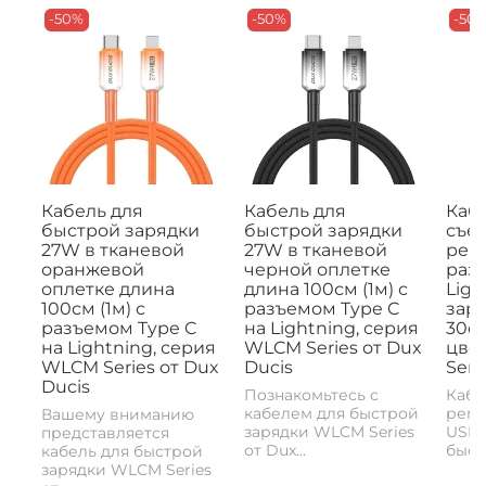
-50%
-50%
-50
Кабель для
Кабель для
Кабе
быстрой зарядки
быстрой зарядки
съе
27W в тканевой
27W в тканевой
рем
оранжевой
черной оплетке
раз
оплетке длина
длина 100см (1м) с
Ligh
100см (1м) с
разъемом Type C
заря
разъемом Type C
на Lightning, серия
30с
на Lightning, серия
WLCM Series от Dux
цвет
WLCM Series от Dux
Ducis
Seri
Ducis
Познакомьтесь с
Кабе
кабелем для быстрой
реме
Вашему вниманию
зарядки WLCM Series
USB-
представляется
от Dux...
быстр
кабель для быстрой
зарядки WLCM Series