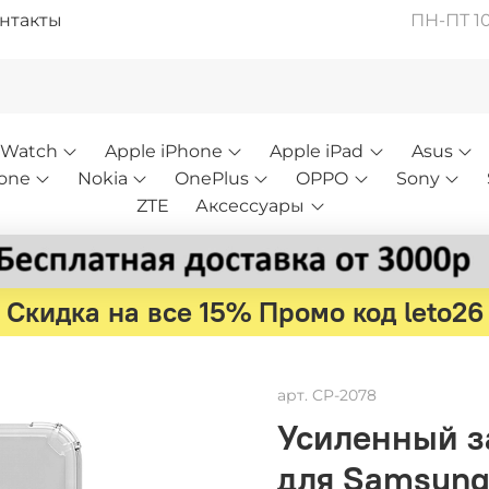
нтакты
ПН-ПТ 10:
 Watch
Apple iPhone
Apple iPad
Asus
one
Nokia
OnePlus
OPPO
Sony
ZTE
Аксессуары
Скидка на все 15% Промо код leto26
арт.
CP-2078
Усиленный за
для Samsung 