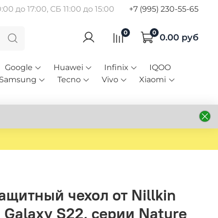
00 до 17:00, СБ 11:00 до 15:00
+7 (995) 230-55-65
0
0
0.00 руб
Google
Huawei
Infinix
IQOO
Samsung
Tecno
Vivo
Xiaomi
щитный чехол от Nillkin
Galaxy S22, серии Nature