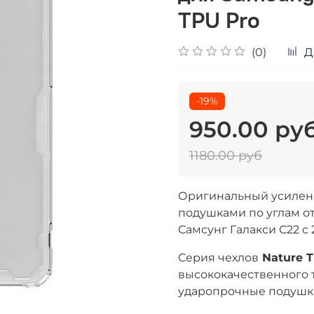
TPU Pro
(0)
Д
-19%
950.00 ру
1180.00 руб
Оригинальный усилен
подушками по углам от
Самсунг Галакси С22 с 
Cерия чехлов
Nature T
высококачественного 
ударопрочные подушки