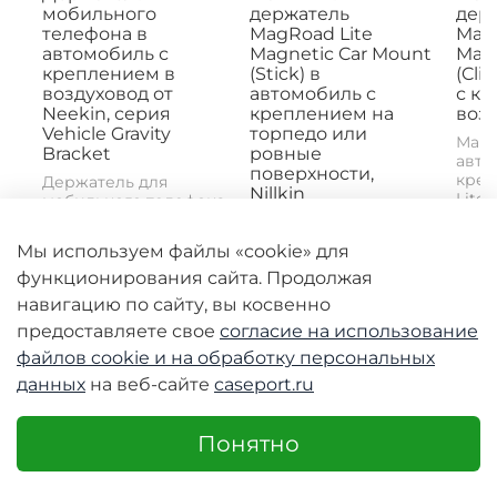
мобильного
держатель
дер
телефона в
MagRoad Lite
MagR
автомобиль с
Magnetic Car Mount
Magn
креплением в
(Stick) в
(Cli
воздуховод от
автомобиль с
с к
Neekin, серия
креплением на
возд
Vehicle Gravity
торпедо или
Магн
Bracket
ровные
авто
поверхности,
креп
Держатель для
Nillkin
Lite 
мобильного телефона
Mount
Neekin B2 -
Магнитное
практичный
автомобильное
Мы используем файлы «cookie» для
инструмент для...
крепление MagRoad
функционирования сайта. Продолжая
Lite Magnetic Car
Mount (Clip) с...
навигацию по сайту, вы косвенно
2690 руб
3980 руб
398
предоставляете свое
согласие на использование
1990 руб
1990 руб
19
файлов cookie и
на обработку персональных
данных
на веб-сайте
caseport.ru
Понятно
-50%
-50%
-50