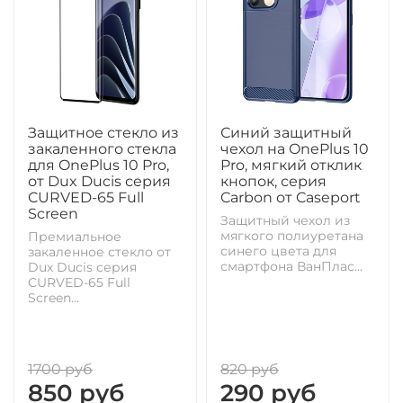
Защитное стекло из
Синий защитный
закаленного стекла
чехол на OnePlus 10
для OnePlus 10 Pro,
Pro, мягкий отклик
от Dux Ducis серия
кнопок, серия
CURVED-65 Full
Carbon от Caseport
Screen
Защитный чехол из
мягкого полиуретана
Премиальное
синего цвета для
закаленное стекло от
смартфона ВанПлас...
Dux Ducis серия
CURVED-65 Full
Screen...
1700 руб
820 руб
850 руб
290 руб