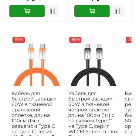
-50%
-50%
-50
Кабель для
Кабель для
Кабе
быстрой зарядки
быстрой зарядки
съе
60W в тканевой
60W в тканевой
рем
оранжевой
черной оплетке
Type
оплетке, длина
длина 100см (1м) с
быс
100см (1м) с
разъемом Type C
60W,
разъемом Type C
на Type C, серия
ора
на Type C, серия
WLCM Series от Dux
сери