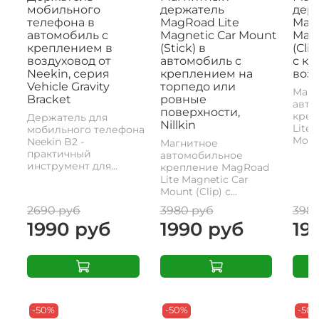
мобильного
держатель
дер
телефона в
MagRoad Lite
MagR
автомобиль с
Magnetic Car Mount
Magn
креплением в
(Stick) в
(Cli
воздуховод от
автомобиль с
с к
Neekin, серия
креплением на
возд
Vehicle Gravity
торпедо или
Магн
Bracket
ровные
авто
поверхности,
креп
Держатель для
Nillkin
Lite 
мобильного телефона
Mount
Neekin B2 -
Магнитное
практичный
автомобильное
инструмент для...
крепление MagRoad
Lite Magnetic Car
Mount (Clip) с...
2690 руб
3980 руб
398
1990 руб
1990 руб
19
-50%
-50%
-50