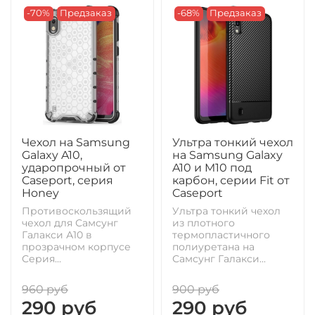
-70%
Предзаказ
-68%
Предзаказ
Чехол на Samsung
Ультра тонкий чехол
Galaxy A10,
на Samsung Galaxy
ударопрочный от
A10 и M10 под
Caseport, серия
карбон, серии Fit от
Honey
Caseport
Противоскользящий
Ультра тонкий чехол
чехол для Самсунг
из плотного
Галакси А10 в
термопластичного
прозрачном корпусе
полиуретана на
Серия...
Самсунг Галакси...
960 руб
900 руб
290 руб
290 руб