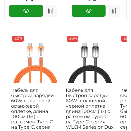
-50%
-50%
-50
Кабель для
Кабель для
Кабе
быстрой зарядки
быстрой зарядки
съе
60W в тканевой
60W в тканевой
рем
оранжевой
черной оплетке
Type
оплетке, длина
длина 100см (1м) с
быс
100см (1м) с
разъемом Type C
60W,
разъемом Type C
на Type C, серия
ора
на Type C, серия
WLCM Series от Dux
сери