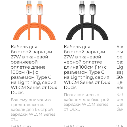
Кабель для
Кабель для
Кабе
быстрой зарядки
быстрой зарядки
съе
27W в тканевой
27W в тканевой
рем
оранжевой
черной оплетке
раз
оплетке длина
длина 100см (1м) с
Ligh
100см (1м) с
разъемом Type C
заря
разъемом Type C
на Lightning, серия
30с
на Lightning, серия
WLCM Series от Dux
цвет
WLCM Series от Dux
Ducis
Seri
Ducis
Познакомьтесь с
Кабе
кабелем для быстрой
реме
Вашему вниманию
зарядки WLCM Series
USB-
представляется
от Dux...
быстр
кабель для быстрой
зарядки WLCM Series
от...
1500 руб
1500 руб
2180