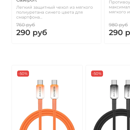
Противоу
максимал
Легкий защитный чехол из мягкого
мягкого и 
полиуретана синего цвета для
смартфона...
760 руб
980 руб
290 руб
290 
-50%
-50%