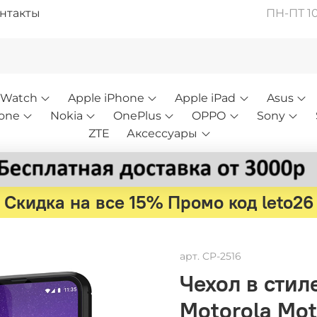
нтакты
ПН-ПТ 10:
 Watch
Apple iPhone
Apple iPad
Asus
one
Nokia
OnePlus
OPPO
Sony
ZTE
Аксессуары
Скидка на все 15% Промо код leto26
арт.
CP-2516
Чехол в стил
Motorola Mot