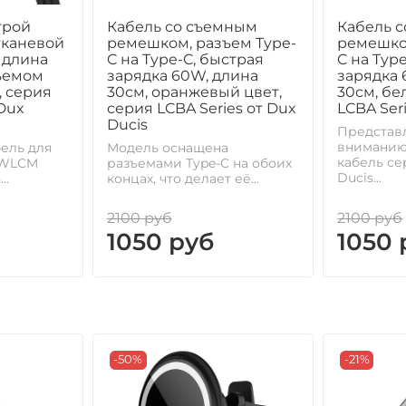
трой
Кабель со съемным
Кабель 
тканевой
ремешком, разъем Type-
ремешко
 длина
C на Type-C, быстрая
C на Typ
зъемом
зарядка 60W, длина
зарядка 
, серия
30см, оранжевый цвет,
30см, бе
Dux
серия LCBA Series от Dux
LCBA Ser
Ducis
Представ
вниманию
ель для
Модель оснащена
кабель се
 WLCM
разъемами Type-C на обоих
Ducis...
..
концах, что делает её...
2100 руб
2100 руб
1050 руб
1050 
-50%
-21%