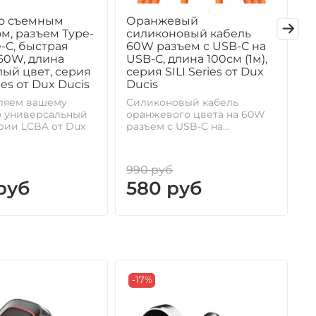
со съемным
Оранжевый
С
м, разъем Type-
силиконовый кабель
6
e-C, быстрая
60W разъем с USB-C на
U
60W, длина
USB-C, длина 100см (1м),
с
лый цвет, серия
серия SILI Series от Dux
D
ies от Dux Ducis
Ducis
С
р
ляем вашему
Силиконовый кабель
д
 универсальный
оранжевого цвета на 60W
рии LCBA от Dux
разъем с USB-C на...
990 руб
9
руб
580 руб
-17%