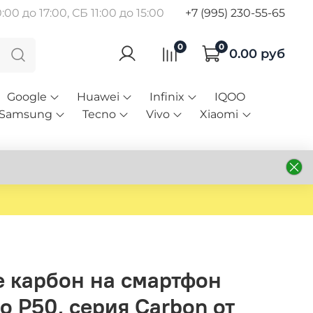
00 до 17:00, СБ 11:00 до 15:00
+7 (995) 230-55-65
0
0
0.00 руб
Google
Huawei
Infinix
IQOO
Samsung
Tecno
Vivo
Xiaomi
е карбон на смартфон
o P50, серия Carbon от