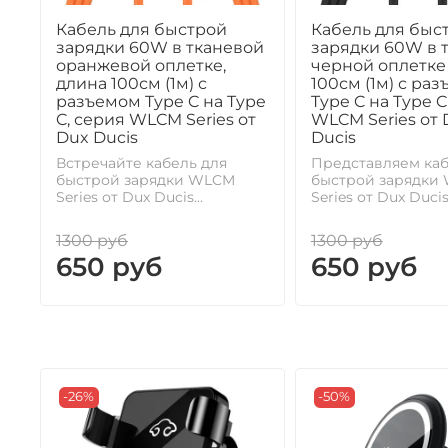
Кабель для быстрой
Кабель для быс
зарядки 60W в тканевой
зарядки 60W в 
оранжевой оплетке,
черной оплетке
длина 100см (1м) с
100см (1м) с ра
разъемом Type C на Type
Type C на Type C
C, серия WLCM Series от
WLCM Series от 
Dux Ducis
Ducis
Встречайте кабель для
Представляем каб
быстрой зарядки WLCM
быстрой зарядки
Series от Dux Ducis...
Series от Dux Ducis.
1300 руб
1300 руб
650 руб
650 руб
-26%
-50%