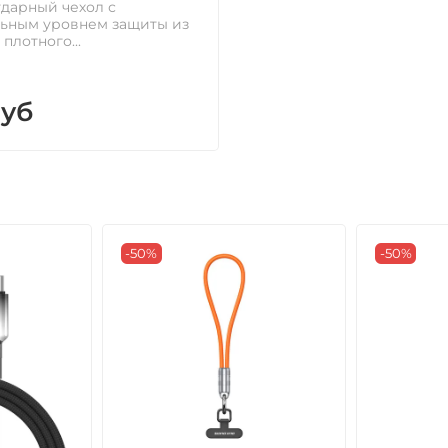
дарный чехол с
ьным уровнем защиты из
плотного...
руб
-50%
-50%