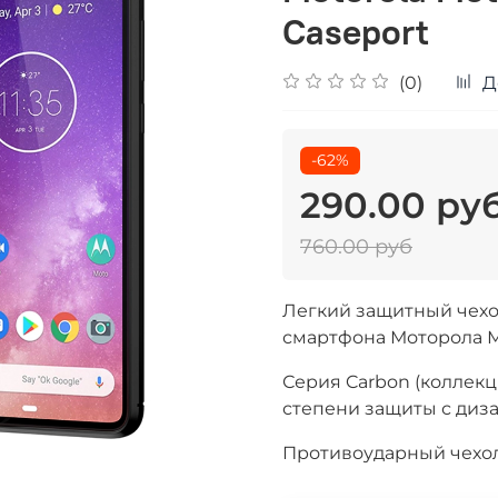
Caseport
(0)
Д
-62%
290.00 ру
760.00 руб
Легкий защитный чехо
смартфона Моторола 
Серия Carbon (коллекц
степени защиты с диз
Противоударный чехол